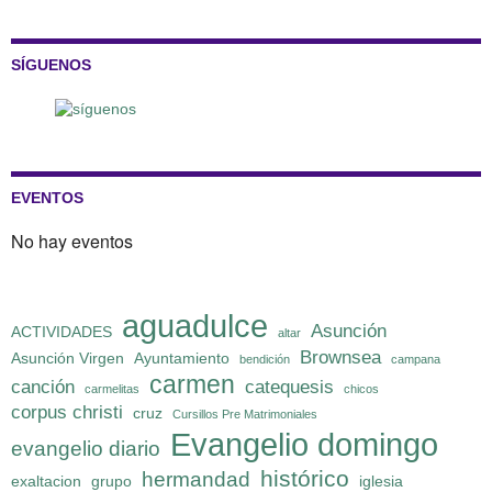
SÍGUENOS
EVENTOS
No hay eventos
aguadulce
Asunción
ACTIVIDADES
altar
Brownsea
Asunción Virgen
Ayuntamiento
bendición
campana
carmen
canción
catequesis
carmelitas
chicos
corpus christi
cruz
Cursillos Pre Matrimoniales
Evangelio domingo
evangelio diario
histórico
hermandad
exaltacion
grupo
iglesia