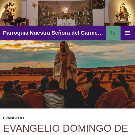
Saltar
al
contenido
Buscar
Parroquia Nuestra Señora del Carmen – Aguadulce
MENÚ
PRINCI
EVANGELIO
EVANGELIO DOMINGO DE