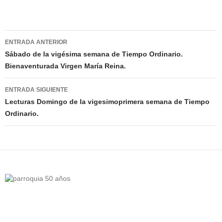
Navegación
ENTRADA ANTERIOR
de
Sábado de la vigésima semana de Tiempo Ordinario.
Bienaventurada Virgen María Reina.
entradas
ENTRADA SIGUIENTE
Lecturas Domingo de la vigesimoprimera semana de Tiempo
Ordinario.