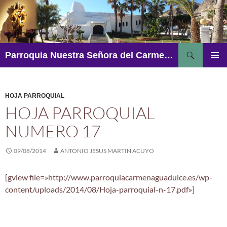
Saltar
al
contenido
Buscar
Parroquia Nuestra Señora del Carmen – Aguadulce
MENÚ
PRINCI
HOJA PARROQUIAL
HOJA PARROQUIAL
NUMERO 17
09/08/2014
ANTONIO JESUS MARTIN ACUYO
[gview file=»http://www.parroquiacarmenaguadulce.es/wp-
content/uploads/2014/08/Hoja-parroquial-n-17.pdf»]