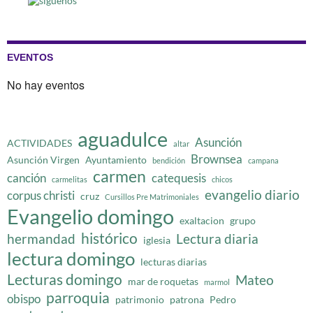
EVENTOS
No hay eventos
aguadulce
Asunción
ACTIVIDADES
altar
Brownsea
Asunción Virgen
Ayuntamiento
bendición
campana
carmen
canción
catequesis
carmelitas
chicos
evangelio diario
corpus christi
cruz
Cursillos Pre Matrimoniales
Evangelio domingo
exaltacion
grupo
histórico
hermandad
Lectura diaria
iglesia
lectura domingo
lecturas diarias
Lecturas domingo
Mateo
mar de roquetas
marmol
parroquia
obispo
patrimonio
patrona
Pedro