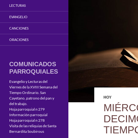
LECTURAS
EVANGELIO
CANCIONES
ORACIONES
COMUNICADOS
PARROQUIALES
Evangelio y Lecturas del
Viernes de la XVIII Semana del
Tiempo Ordinario. San
HOY
Cayetano, patrono del pan y
del trabajo.
MIÉRC
Hoja parroquial n 279
Información parroquial
DECIM
Hoja parroquial n 278
Visita de las reliquias de Santa
TIEMP
Bernardita Soubirous