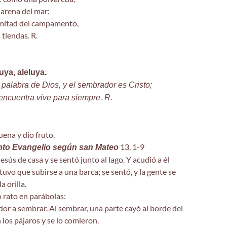
 arena del mar;
n mitad del campamento,
 tiendas. R.
luya, aleluya.
 palabra de Dios, y el sembrador es Cristo;
 encuentra vive para siempre. R.
uena y dio fruto.
13, 1-9
anto Evangelio según san Mateo
Jesús de casa y se sentó junto al lago. Y acudió a él
tuvo que subirse a una barca; se sentó, y la gente se
a orilla.
 rato en parábolas:
dor a sembrar. Al sembrar, una parte cayó al borde del
 los pájaros y se lo comieron.