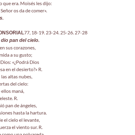
o que era. Moisés les dijo:
l Señor os da de comer».
s.
77, 18-19. 23-24. 25-26. 27-28
ONSORIAL
 dio pan del cielo.
en sus corazones,
mida a su gusto;
 Dios: «¿Podrá Dios
a en el desierto?» R.
 las altas nubes,
rtas del cielo:
e ellos maná,
eleste. R.
ió pan de ángeles,
iones hasta la hartura.
 el cielo el levante,
uerza el viento sur. R.
ne como una polvareda,