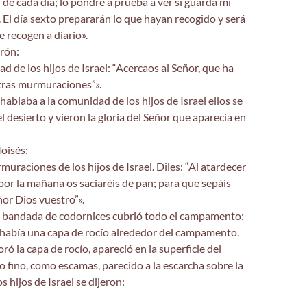
n de cada día; lo pondré a prueba a ver si guarda mi
. El día sexto prepararán lo que hayan recogido y será
e recogen a diario».
rón:
d de los hijos de Israel: “Acercaos al Señor, que ha
ras murmuraciones”».
ablaba a la comunidad de los hijos de Israel ellos se
l desierto y vieron la gloria del Señor que aparecía en
Moisés:
muraciones de los hijos de Israel. Diles: “Al atardecer
por la mañana os saciaréis de pan; para que sepáis
ñor Dios vuestro”».
na bandada de codornices cubrió todo el campamento;
 había una capa de rocío alrededor del campamento.
ó la capa de rocío, apareció en la superficie del
o fino, como escamas, parecido a la escarcha sobre la
los hijos de Israel se dijeron: