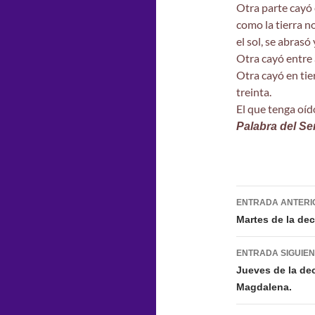
Otra parte cayó 
como la tierra n
el sol, se abrasó 
Otra cayó entre 
Otra cayó en tier
treinta.
El que tenga oíd
Palabra del Se
Navegac
ENTRADA ANTERI
de
Martes de la de
entradas
ENTRADA SIGUIE
Jueves de la de
Magdalena.