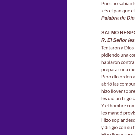
Pues no sabían l
«Es el pan que e
Palabra de Dio
SALMO RESP
R. El Señor les
Tentaron a Dios 
pidiendo una co
hablaron contra
preparar una mes
Pero dio orden a
abrió las compue
hizo llover sobr
les dio un trigo c
Y el hombre com
les mandó provis
Hizo soplar desde
y dirigió con su f
Hizo llover car