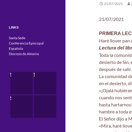
21/07/2021
21/07/2021
LINKS
PRIMERA LE
Santa Sede
Haré llover pan 
Conferencia Episcopal
Lectura del li
Española
Diocesis de Almería
Toda la comunidad
desierto de Sin, 
después de salir
La comunidad de
en el desierto, d
«¡Ojalá hubiéram
cuando nos sent
hasta hartarnos!
hambre a toda e
El Señor dijo a 
«Mira, haré llove