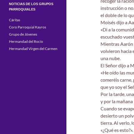
recoger la ració
NOTICIAS DE LOS GRUPOS
instrucción o no
PARROQUIALES
el doble de lo qu
Cáritas
Moisés dijo a Aa
Coro Parroquial Kayros
«Di a la comunida
Grupo de Jóvenes
escuchado vuest
Hermandad del Rocío
Mientras Aarón h
Hermandad Virgen del Carmen
volvieron hacia e
una nube.
El Señor dijo a 
«He oído las mur
comeréis carne, 
que yo soy el Se
Por la tarde, u
y por la mañana
Cuando se evapor
desierto un polv
tierra. Al verlo, 
«¿Qué es esto?».