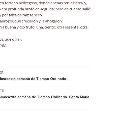
en terreno pedregoso, donde apenas tenía tierra, y,
o era profunda brotó en seguida; pero en cuanto salió
y por falta de raíz se secó.
abrojos, que crecieron y la ahogaron.
ra buena y dio fruto: una, ciento; otra sesenta; otra,
os, que oiga».
ñor.
ión
OR
cimosexta semana de Tiempo Ordinario.
NTE
cimosexta semana de Tiempo Ordinario. Santa María