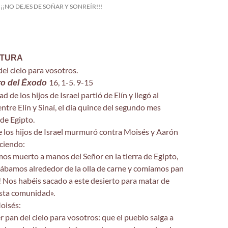
¡¡¡NO DEJES DE SOÑAR Y SONREÍR!!!
CTURA
del cielo para vosotros.
16, 1-5. 9-15
bro del Éxodo
 de los hijos de Israel partió de Elín y llegó al
entre Elín y Sinaí, el día quince del segundo mes
 de Egipto.
 los hijos de Israel murmuró contra Moisés y Aarón
iciendo:
os muerto a manos del Señor en la tierra de Egipto,
ábamos alrededor de la olla de carne y comíamos pan
 Nos habéis sacado a este desierto para matar de
sta comunidad».
Moisés:
r pan del cielo para vosotros: que el pueblo salga a