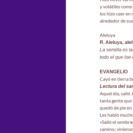
y volátiles como
los hizo caer e
alrededor de sus
Aleluya
R. Aleluya, ale
La semilla es la
todo el que loe
EVANGELIO
Cayó en tierra b
Lectura del s
Aquel día, salió 
tanta gente que 
quedó de pie en l
Les habló mucho
«Salió el sembra
camino; vinieron