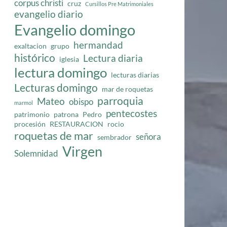
corpus christi
cruz
Cursillos Pre Matrimoniales
evangelio diario
Evangelio domingo
hermandad
exaltacion
grupo
histórico
Lectura diaria
iglesia
lectura domingo
lecturas diarias
Lecturas domingo
mar de roquetas
parroquia
Mateo
obispo
marmol
pentecostes
patrimonio
patrona
Pedro
procesión
RESTAURACION
rocio
roquetas de mar
señora
sembrador
Virgen
Solemnidad