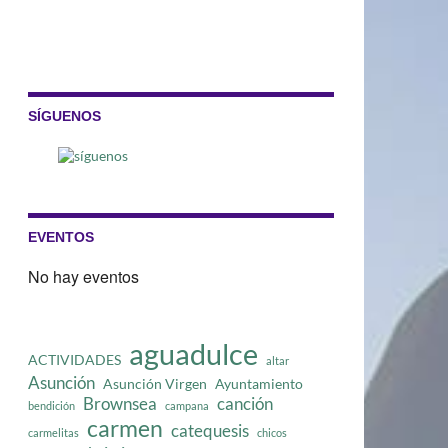
SÍGUENOS
EVENTOS
No hay eventos
aguadulce
ACTIVIDADES
altar
Asunción
Asunción Virgen
Ayuntamiento
Brownsea
canción
bendición
campana
carmen
catequesis
carmelitas
chicos