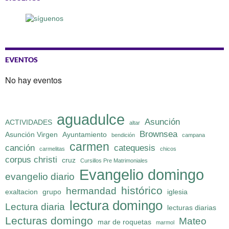
EVENTOS
No hay eventos
aguadulce
Asunción
ACTIVIDADES
altar
Brownsea
Asunción Virgen
Ayuntamiento
bendición
campana
carmen
canción
catequesis
carmelitas
chicos
corpus christi
cruz
Cursillos Pre Matrimoniales
Evangelio domingo
evangelio diario
histórico
hermandad
exaltacion
grupo
iglesia
lectura domingo
Lectura diaria
lecturas diarias
Lecturas domingo
Mateo
mar de roquetas
marmol