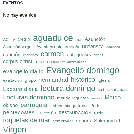
EVENTOS
No hay eventos
aguadulce
Asunción
ACTIVIDADES
altar
Brownsea
Asunción Virgen
Ayuntamiento
bendición
campana
carmen
canción
catequesis
carmelitas
chicos
corpus christi
cruz
Cursillos Pre Matrimoniales
Evangelio domingo
evangelio diario
histórico
hermandad
exaltacion
grupo
iglesia
lectura domingo
Lectura diaria
lecturas diarias
Lecturas domingo
Mateo
mar de roquetas
marmol
parroquia
obispo
patrimonio
patrona
Pedro
pentecostes
procesión
RESTAURACION
rocio
roquetas de mar
señora
Solemnidad
sembrador
Virgen