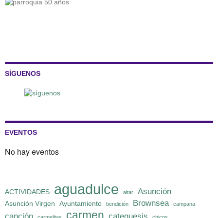
SÍGUENOS
EVENTOS
No hay eventos
aguadulce
Asunción
ACTIVIDADES
altar
Brownsea
Asunción Virgen
Ayuntamiento
bendición
campana
carmen
canción
catequesis
carmelitas
chicos