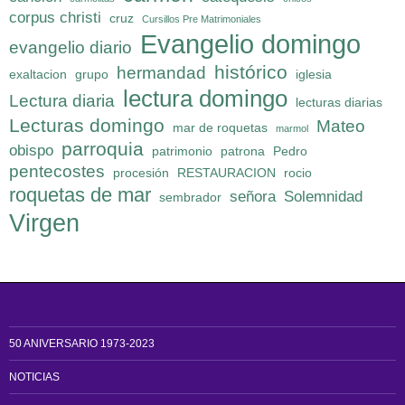
corpus christi
cruz
Cursillos Pre Matrimoniales
Evangelio domingo
evangelio diario
histórico
hermandad
exaltacion
grupo
iglesia
lectura domingo
Lectura diaria
lecturas diarias
Lecturas domingo
Mateo
mar de roquetas
marmol
parroquia
obispo
patrimonio
patrona
Pedro
pentecostes
procesión
RESTAURACION
rocio
roquetas de mar
señora
Solemnidad
sembrador
Virgen
50 ANIVERSARIO 1973-2023
NOTICIAS