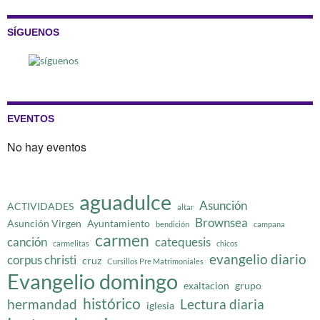
SÍGUENOS
EVENTOS
No hay eventos
aguadulce
Asunción
ACTIVIDADES
altar
Brownsea
Asunción Virgen
Ayuntamiento
bendición
campana
carmen
canción
catequesis
carmelitas
chicos
evangelio diario
corpus christi
cruz
Cursillos Pre Matrimoniales
Evangelio domingo
exaltacion
grupo
histórico
hermandad
Lectura diaria
iglesia