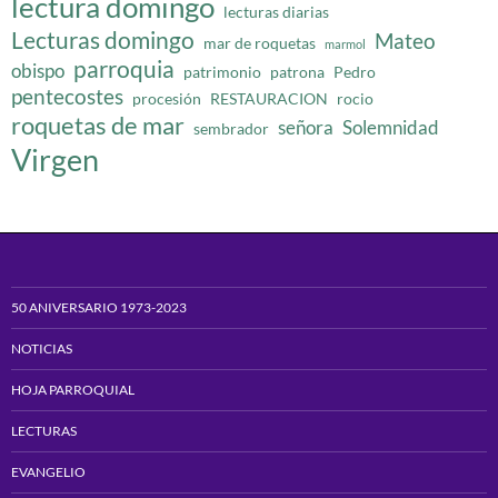
lectura domingo
lecturas diarias
Lecturas domingo
Mateo
mar de roquetas
marmol
parroquia
obispo
patrimonio
patrona
Pedro
pentecostes
procesión
RESTAURACION
rocio
roquetas de mar
señora
Solemnidad
sembrador
Virgen
50 ANIVERSARIO 1973-2023
NOTICIAS
HOJA PARROQUIAL
LECTURAS
EVANGELIO