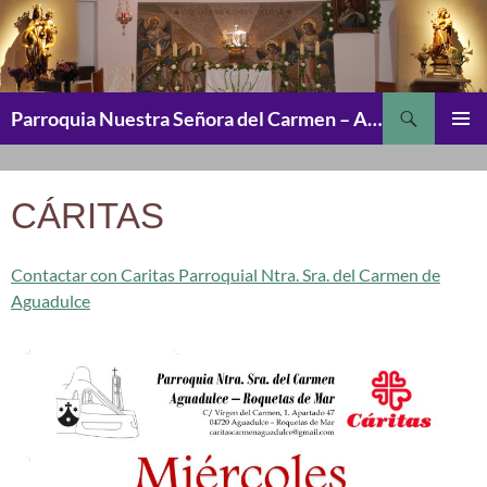
Saltar
al
contenido
Buscar
Parroquia Nuestra Señora del Carmen – Aguadulce
MENÚ
PRINCI
CÁRITAS
Contactar con Caritas Parroquial Ntra. Sra. del Carmen de
Aguadulce