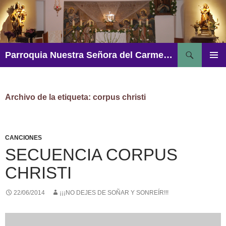
Saltar
al
contenido
Buscar
Parroquia Nuestra Señora del Carmen – Aguadulce
MENÚ
PRINCI
Archivo de la etiqueta: corpus christi
CANCIONES
SECUENCIA CORPUS
CHRISTI
22/06/2014
¡¡¡NO DEJES DE SOÑAR Y SONREÍR!!!