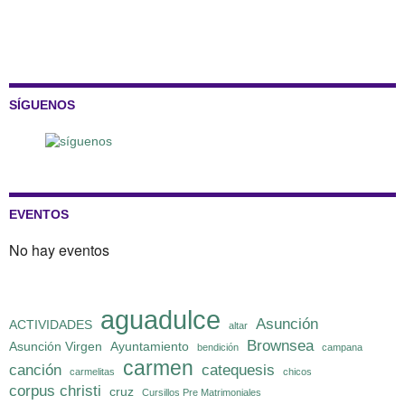
SÍGUENOS
EVENTOS
No hay eventos
aguadulce
Asunción
ACTIVIDADES
altar
Brownsea
Asunción Virgen
Ayuntamiento
bendición
campana
carmen
canción
catequesis
carmelitas
chicos
corpus christi
cruz
Cursillos Pre Matrimoniales