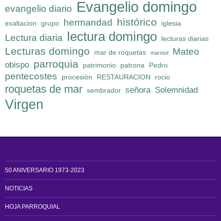
Evangelio domingo
evangelio diario
histórico
hermandad
exaltacion
grupo
iglesia
lectura domingo
Lectura diaria
lecturas diarias
Lecturas domingo
Mateo
mar de roquetas
marmol
parroquia
obispo
patrimonio
patrona
Pedro
pentecostes
procesión
RESTAURACION
rocio
roquetas de mar
señora
Solemnidad
sembrador
Virgen
50 ANIVERSARIO 1973-2023
NOTICIAS
HOJA PARROQUIAL