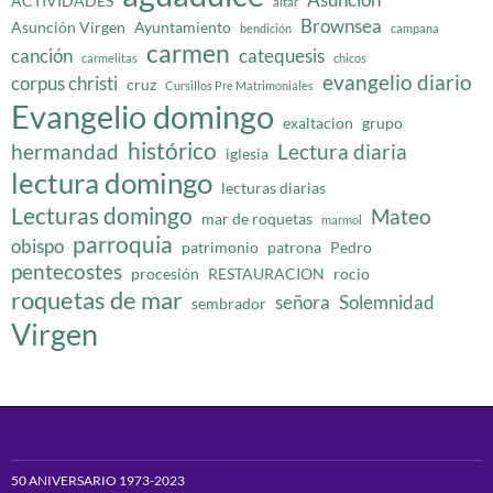
ACTIVIDADES
altar
Brownsea
Asunción Virgen
Ayuntamiento
bendición
campana
carmen
canción
catequesis
carmelitas
chicos
evangelio diario
corpus christi
cruz
Cursillos Pre Matrimoniales
Evangelio domingo
exaltacion
grupo
histórico
hermandad
Lectura diaria
iglesia
lectura domingo
lecturas diarias
Lecturas domingo
Mateo
mar de roquetas
marmol
parroquia
obispo
patrimonio
patrona
Pedro
pentecostes
procesión
RESTAURACION
rocio
roquetas de mar
señora
Solemnidad
sembrador
Virgen
50 ANIVERSARIO 1973-2023