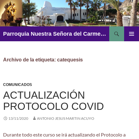
Saltar
al
contenido
Buscar
Parroquia Nuestra Señora del Carmen – Aguadulce
MENÚ
PRINCI
Archivo de la etiqueta: catequesis
COMUNICADOS
ACTUALIZACIÓN
PROTOCOLO COVID
13/11/2020
ANTONIO JESUS MARTIN ACUYO
Durante todo este curso se irá actualizando el Protocolo a