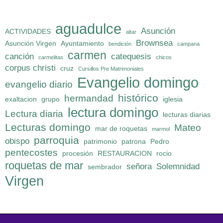
aguadulce
Asunción
ACTIVIDADES
altar
Brownsea
Asunción Virgen
Ayuntamiento
bendición
campana
carmen
canción
catequesis
carmelitas
chicos
corpus christi
cruz
Cursillos Pre Matrimoniales
Evangelio domingo
evangelio diario
histórico
hermandad
exaltacion
grupo
iglesia
lectura domingo
Lectura diaria
lecturas diarias
Lecturas domingo
Mateo
mar de roquetas
marmol
parroquia
obispo
patrimonio
patrona
Pedro
pentecostes
procesión
RESTAURACION
rocio
roquetas de mar
señora
Solemnidad
sembrador
Virgen