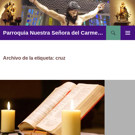
Saltar
al
contenido
Buscar
Parroquia Nuestra Señora del Carmen – Aguadulce
MENÚ
PRINCI
Archivo de la etiqueta: cruz