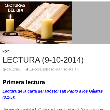
HOY
LECTURA (9-10-2014)
05/10/2014
¡¡¡NO DEJES DE SOÑAR Y SONREÍR!!!
Primera lectura
Lectura de la carta del apóstol san Pablo a los Gálatas
(3,1-5):
¡Insensatos gálatas! ¿Quién os ha embrujado? ¡Y pensar que