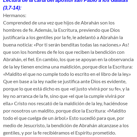
Lectura de la carta del apóstol san Pablo a los Gálatas
(3,7-14):
Hermanos:
Comprended de una vez que hijos de Abrahán son los
hombres de fe. Además, la Escritura, previendo que Dios
justificaría a los gentiles por la fe, le adelantó a Abrahán la
buena noticia: «Por ti serán benditas todas las naciones.» As!
que son los hombres de fe los que reciben la bendición con
Abrahán, el fiel. En cambio, los que se apoyan en la observancia
de la ley tienen encima una maldición, porque dice la Escritura:
«Maldito el que no cumple todo lo escrito en el libro de la ley.»
Que en base a la ley nadie se justifica ante Dios es evidente,
porque lo que está dicho es que «el justo vivirá por su fe», y la
ley no arranca de la fe, sino que «el que la cumple vivirá por
ella.» Cristo nos rescató de la maldición de la ley, haciéndose
por nosotros un maldito, porque dice la Escritura: «Maldito
todo el que cuelga de un árbol.» Esto sucedió para que, por
medio de Jesucristo, la bendición de Abrahán alcanzase a los
gentiles, y por la fe recibiéramos el Espíritu prometido.