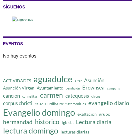
SÍGUENOS
EVENTOS
No hay eventos
aguadulce
Asunción
ACTIVIDADES
altar
Brownsea
Asunción Virgen
Ayuntamiento
bendición
campana
carmen
canción
catequesis
carmelitas
chicos
evangelio diario
corpus christi
cruz
Cursillos Pre Matrimoniales
Evangelio domingo
exaltacion
grupo
histórico
hermandad
Lectura diaria
iglesia
lectura domingo
lecturas diarias