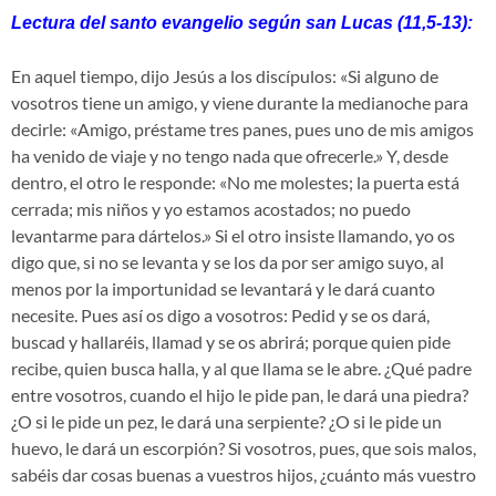
Lectura del santo evangelio según san Lucas (11,5-13):
En aquel tiempo, dijo Jesús a los discípulos: «Si alguno de
vosotros tiene un amigo, y viene durante la medianoche para
decirle: «Amigo, préstame tres panes, pues uno de mis amigos
ha venido de viaje y no tengo nada que ofrecerle.» Y, desde
dentro, el otro le responde: «No me molestes; la puerta está
cerrada; mis niños y yo estamos acostados; no puedo
levantarme para dártelos.» Si el otro insiste llamando, yo os
digo que, si no se levanta y se los da por ser amigo suyo, al
menos por la importunidad se levantará y le dará cuanto
necesite. Pues así os digo a vosotros: Pedid y se os dará,
buscad y hallaréis, llamad y se os abrirá; porque quien pide
recibe, quien busca halla, y al que llama se le abre. ¿Qué padre
entre vosotros, cuando el hijo le pide pan, le dará una piedra?
¿O si le pide un pez, le dará una serpiente? ¿O si le pide un
huevo, le dará un escorpión? Si vosotros, pues, que sois malos,
sabéis dar cosas buenas a vuestros hijos, ¿cuánto más vuestro