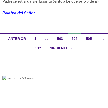
Padre celestial dará el Espíritu Santo a los que se lo piden?»
Palabra del Señor
Ir
← ANTERIOR
1
…
503
504
505
…
a
512
SIGUIENTE →
las
entradas