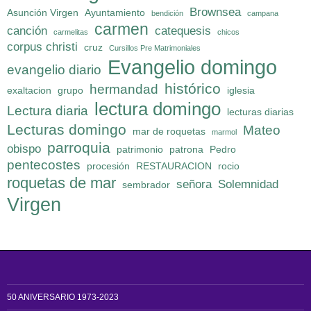
Brownsea
Asunción Virgen
Ayuntamiento
bendición
campana
carmen
canción
catequesis
carmelitas
chicos
corpus christi
cruz
Cursillos Pre Matrimoniales
Evangelio domingo
evangelio diario
histórico
hermandad
exaltacion
grupo
iglesia
lectura domingo
Lectura diaria
lecturas diarias
Lecturas domingo
Mateo
mar de roquetas
marmol
parroquia
obispo
patrimonio
patrona
Pedro
pentecostes
procesión
RESTAURACION
rocio
roquetas de mar
señora
Solemnidad
sembrador
Virgen
50 ANIVERSARIO 1973-2023