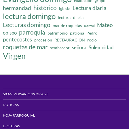
exaltacion
grupo
histórico
hermandad
Lectura diaria
iglesia
lectura domingo
lecturas diarias
Lecturas domingo
Mateo
mar de roquetas
marmol
parroquia
obispo
patrimonio
patrona
Pedro
pentecostes
procesión
RESTAURACION
rocio
roquetas de mar
señora
Solemnidad
sembrador
Virgen
50 ANIVERSARIO 1973-2023
NOTICIAS
HOJA PARROQUIAL
LECTURAS