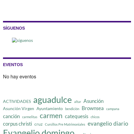
SÍGUENOS
EVENTOS
No hay eventos
aguadulce
Asunción
ACTIVIDADES
altar
Brownsea
Asunción Virgen
Ayuntamiento
bendición
campana
carmen
canción
catequesis
carmelitas
chicos
evangelio diario
corpus christi
cruz
Cursillos Pre Matrimoniales
Evangelio domingo