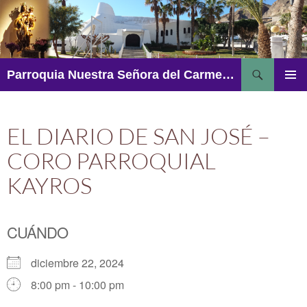
Saltar
al
contenido
Buscar
Parroquia Nuestra Señora del Carmen – Aguadulce
MENÚ
PRINCI
EL DIARIO DE SAN JOSÉ –
CORO PARROQUIAL
KAYROS
CUÁNDO
diciembre 22, 2024
8:00 pm - 10:00 pm