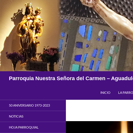
Saltar
al
contenido
Buscar
Parroquia Nuestra Señora del Carmen – Aguadul
INICIO
LA PARR
50 ANIVERSARIO 1973-2023
NOTICIAS
HOJA PARROQUIAL