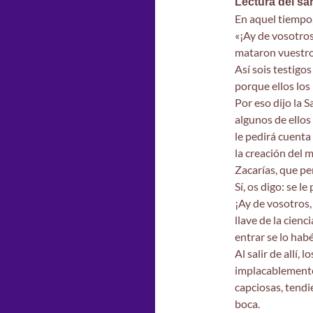
Lectura del sa
En aquel tiempo,
«¡Ay de vosotros
mataron vuestro
Así sois testigos
porque ellos los
Por eso dijo la S
algunos de ellos
le pedirá cuenta
la creación del 
Zacarías, que per
Sí, os digo: se l
¡Ay de vosotros,
llave de la cien
entrar se lo hab
Al salir de allí,
implacablemente 
capciosas, tendi
boca.