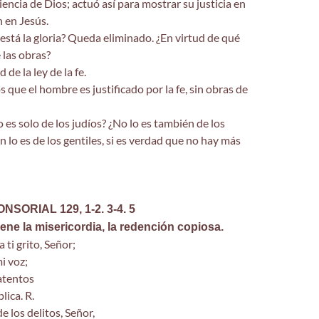
iencia de Dios; actuó así para mostrar su justicia en
n en Jesús.
está la gloria? Queda eliminado. ¿En virtud de qué
e las obras?
 de la ley de la fe.
que el hombre es justificado por la fe, sin obras de
 es solo de los judíos? ¿No lo es también de los
n lo es de los gentiles, si es verdad que no hay más
SORIAL 129, 1-2. 3-4. 5
iene la misericordia, la redención copiosa.
 ti grito, Señor;
i voz;
atentos
lica. R.
de los delitos, Señor,