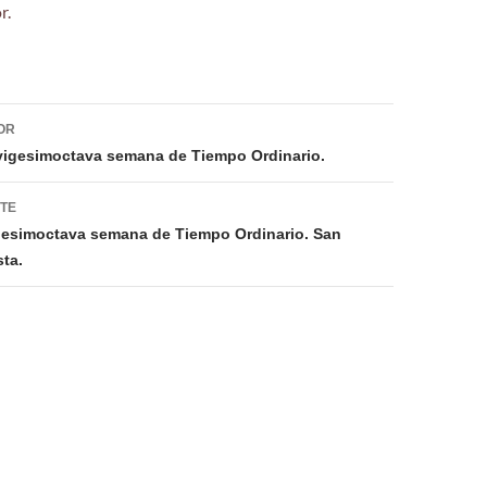
r.
ión
OR
 vigesimoctava semana de Tiempo Ordinario.
NTE
igesimoctava semana de Tiempo Ordinario. San
ta.