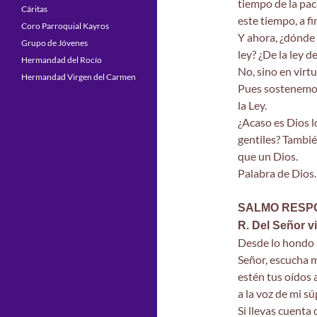
tiempo de la pac
Cáritas
este tiempo, a fi
Coro Parroquial Kayros
Y ahora, ¿dónde 
Grupo de Jóvenes
ley? ¿De la ley d
Hermandad del Rocío
No, sino en virtud
Hermandad Virgen del Carmen
Pues sostenemos 
la Ley.
¿Acaso es Dios lo
gentiles? Tambié
que un Dios.
Palabra de Dios.
SALMO RESPON
R. Del Señor v
Desde lo hondo a
Señor, escucha m
estén tus oídos 
a la voz de mi súp
Si llevas cuenta 