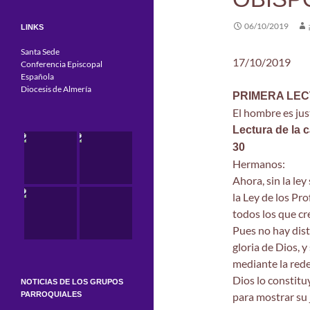
06/10/2019
LINKS
Santa Sede
17/10/2019
Conferencia Episcopal
Española
Diocesis de Almería
PRIMERA LE
El hombre es just
Lectura de la 
30
Hermanos:
Ahora, sin la ley
la Ley de los Pro
todos los que cr
Pues no hay dist
gloria de Dios, y
mediante la rede
Dios lo constitu
NOTICIAS DE LOS GRUPOS
PARROQUIALES
para mostrar su 