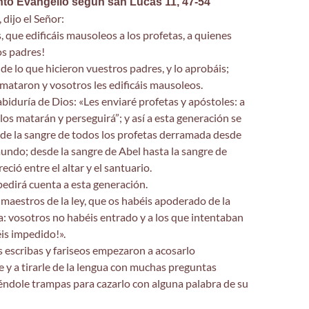
nto Evangelio según san Lucas 11, 47-54
 dijo el Señor:
, que edificáis mausoleos a los profetas, a quienes
s padres!
 de lo que hicieron vuestros padres, y lo aprobáis;
 mataron y vosotros les edificáis mausoleos.
abiduría de Dios: «Les enviaré profetas y apóstoles: a
 los matarán y perseguirá”; y así a esta generación se
 de la sangre de todos los profetas derramada desde
mundo; desde la sangre de Abel hasta la sangre de
eció entre el altar y el santuario.
e pedirá cuenta a esta generación.
 maestros de la ley, que os habéis apoderado de la
cia: vosotros no habéis entrado y a los que intentaban
éis impedido!».
 los escribas y fariseos empezaron a acosarlo
y a tirarle de la lengua con muchas preguntas
éndole trampas para cazarlo con alguna palabra de su