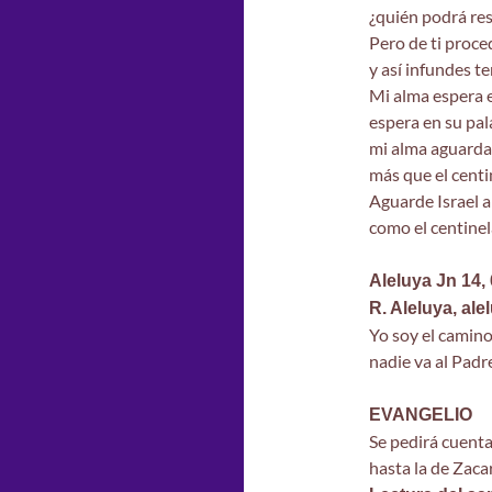
¿quién podrá res
Pero de ti proce
y así infundes te
Mi alma espera e
espera en su pal
mi alma aguarda 
más que el centi
Aguarde Israel a
como el centinela
Aleluya Jn 14,
R. Aleluya, ale
Yo soy el camino 
nadie va al Padre
EVANGELIO
Se pedirá cuenta
hasta la de Zacar