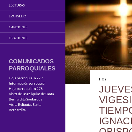
LECTURAS
EVANGELIO
CANCIONES
ORACIONES
COMUNICADOS
PARROQUIALES
Hoja parroquial n 279
HOY
Información parroquial
JUEVE
Hoja parroquial n 278
Visita de las reliquias de Santa
VIGES
Bernardita Soubirous
Visita Reliquias Santa
TIEMP
Bernardita
IGNAC
OBISP