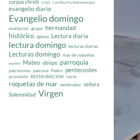
corpus christi
cruz
Cursillos Pre Matrimoniales
evangelio diario
Evangelio domingo
hermandad
exaltacion
grupo
histórico
Lectura diaria
iglesia
lectura domingo
lecturas diarias
Lecturas domingo
mar de roquetas
parroquia
Mateo
obispo
marmol
pentecostes
patrimonio
patrona
Pedro
procesión
RESTAURACION
rocio
roquetas de mar
señora
sembrador
Virgen
Solemnidad