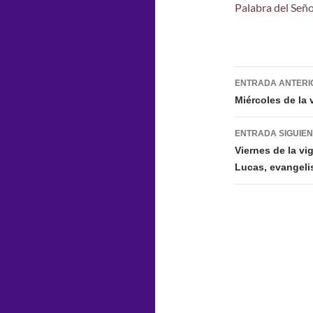
Palabra del Seño
Navegac
ENTRADA ANTERI
de
Miércoles de la
entradas
ENTRADA SIGUIE
Viernes de la v
Lucas, evangelis