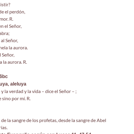
istir?
de el perdón,
mor. R.
n el Señor,
abra;
al Señor,
nela la aurora.
l Señor,
 la aurora. R.
 6bc
luya, aleluya
y la verdad y la vida – dice el Señor – ;
 sino por mí. R.
 de la sangre de los profetas, desde la sangre de Abel
ías.