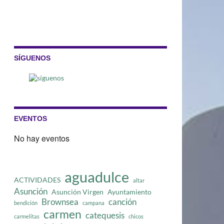
SÍGUENOS
EVENTOS
No hay eventos
aguadulce
ACTIVIDADES
altar
Asunción
Asunción Virgen
Ayuntamiento
Brownsea
canción
bendición
campana
carmen
catequesis
carmelitas
chicos