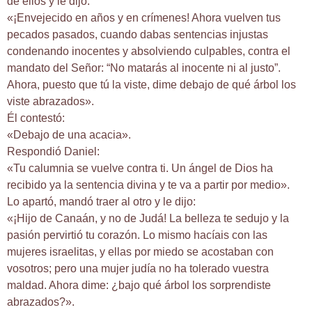
de ellos y le dijo:
«¡Envejecido en años y en crímenes! Ahora vuelven tus
pecados pasados, cuando dabas sentencias injustas
condenando inocentes y absolviendo culpables, contra el
mandato del Señor: “No matarás al inocente ni al justo”.
Ahora, puesto que tú la viste, dime debajo de qué árbol los
viste abrazados».
Él contestó:
«Debajo de una acacia».
Respondió Daniel:
«Tu calumnia se vuelve contra ti. Un ángel de Dios ha
recibido ya la sentencia divina y te va a partir por medio».
Lo apartó, mandó traer al otro y le dijo:
«¡Hijo de Canaán, y no de Judá! La belleza te sedujo y la
pasión pervirtió tu corazón. Lo mismo hacíais con las
mujeres israelitas, y ellas por miedo se acostaban con
vosotros; pero una mujer judía no ha tolerado vuestra
maldad. Ahora dime: ¿bajo qué árbol los sorprendiste
abrazados?».