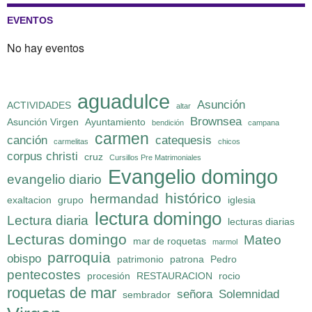
EVENTOS
No hay eventos
aguadulce
Asunción
ACTIVIDADES
altar
Brownsea
Asunción Virgen
Ayuntamiento
bendición
campana
carmen
canción
catequesis
carmelitas
chicos
corpus christi
cruz
Cursillos Pre Matrimoniales
Evangelio domingo
evangelio diario
histórico
hermandad
exaltacion
grupo
iglesia
lectura domingo
Lectura diaria
lecturas diarias
Lecturas domingo
Mateo
mar de roquetas
marmol
parroquia
obispo
patrimonio
patrona
Pedro
pentecostes
procesión
RESTAURACION
rocio
roquetas de mar
señora
Solemnidad
sembrador