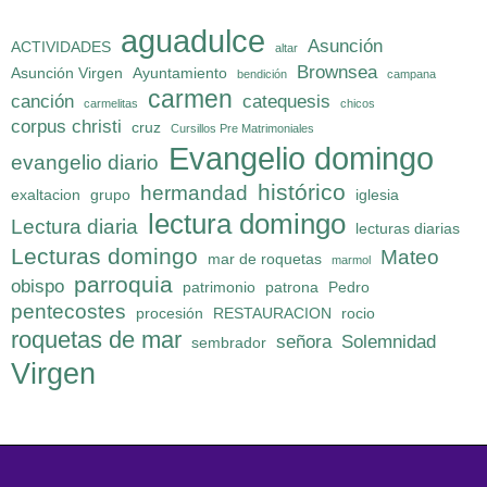
aguadulce
Asunción
ACTIVIDADES
altar
Brownsea
Asunción Virgen
Ayuntamiento
bendición
campana
carmen
canción
catequesis
carmelitas
chicos
corpus christi
cruz
Cursillos Pre Matrimoniales
Evangelio domingo
evangelio diario
histórico
hermandad
exaltacion
grupo
iglesia
lectura domingo
Lectura diaria
lecturas diarias
Lecturas domingo
Mateo
mar de roquetas
marmol
parroquia
obispo
patrimonio
patrona
Pedro
pentecostes
procesión
RESTAURACION
rocio
roquetas de mar
señora
Solemnidad
sembrador
Virgen