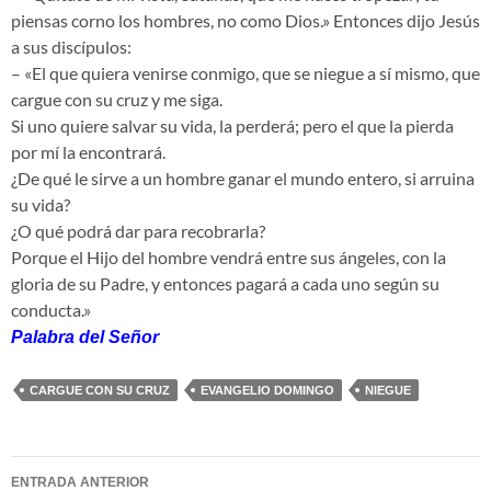
piensas corno los hombres, no como Dios.» Entonces dijo Jesús
a sus discípulos:
– «El que quiera venirse conmigo, que se niegue a sí mismo, que
cargue con su cruz y me siga.
Si uno quiere salvar su vida, la perderá; pero el que la pierda
por mí la encontrará.
¿De qué le sirve a un hombre ganar el mundo entero, si arruina
su vida?
¿O qué podrá dar para recobrarla?
Porque el Hijo del hombre vendrá entre sus ángeles, con la
gloria de su Padre, y entonces pagará a cada uno según su
conducta.»
Palabra del Señor
CARGUE CON SU CRUZ
EVANGELIO DOMINGO
NIEGUE
Navegación
ENTRADA ANTERIOR