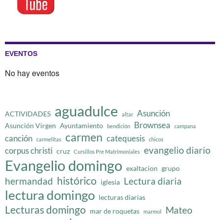
EVENTOS
No hay eventos
aguadulce
Asunción
ACTIVIDADES
altar
Brownsea
Asunción Virgen
Ayuntamiento
bendición
campana
carmen
canción
catequesis
carmelitas
chicos
evangelio diario
corpus christi
cruz
Cursillos Pre Matrimoniales
Evangelio domingo
exaltacion
grupo
histórico
hermandad
Lectura diaria
iglesia
lectura domingo
lecturas diarias
Lecturas domingo
Mateo
mar de roquetas
marmol