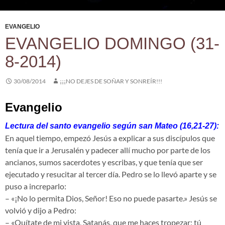
EVANGELIO
EVANGELIO DOMINGO (31-
8-2014)
30/08/2014
¡¡¡NO DEJES DE SOÑAR Y SONREÍR!!!
Evangelio
Lectura del santo evangelio según san Mateo (16,21-27):
En aquel tiempo, empezó Jesús a explicar a sus discípulos que
tenía que ir a Jerusalén y padecer allí mucho por parte de los
ancianos, sumos sacerdotes y escribas, y que tenía que ser
ejecutado y resucitar al tercer día. Pedro se lo llevó aparte y se
puso a increparlo:
– «¡No lo permita Dios, Señor! Eso no puede pasarte.» Jesús se
volvió y dijo a Pedro:
– «Quítate de mi vista, Satanás, que me haces tropezar; tú