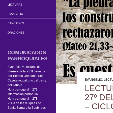
LECTURAS
EVANGELIO
CANCIONES
ORACIONES
COMUNICADOS
PARROQUIALES
Evangelio y Lecturas del
Viernes de la XVIII Semana
del Tiempo Ordinario. San
EVANGELIO
,
LECT
Cayetano, patrono del pan y
del trabajo.
LECTU
Hoja parroquial n 279
Información parroquial
27º D
Hoja parroquial n 278
Visita de las reliquias de
– CICL
Santa Bernardita Soubirous