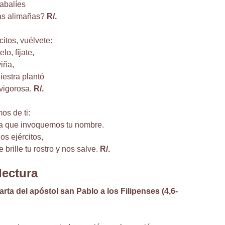
jabalíes
las alimañas?
R/.
citos, vuélvete:
lo, fíjate,
viña,
iestra plantó
 vigorosa.
R/.
os de ti:
ra que invoquemos tu nombre.
os ejércitos,
 brille tu rostro y nos salve.
R/.
lectura
arta del apóstol san Pablo a los Filipenses (4,6-