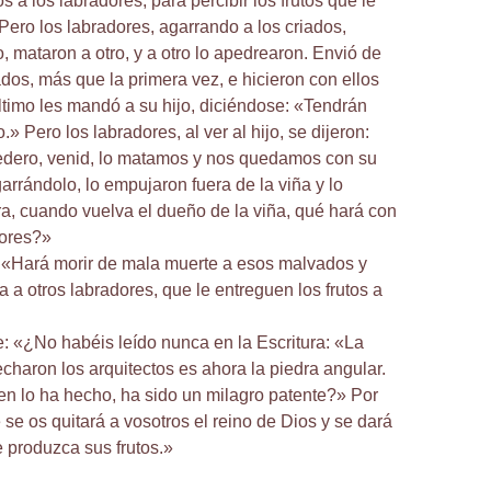
s a los labradores, para percibir los frutos que le
Pero los labradores, agarrando a los criados,
, mataron a otro, y a otro lo apedrearon. Envió de
ados, más que la primera vez, e hicieron con ellos
ltimo les mandó a su hijo, diciéndose: «Tendrán
o.» Pero los labradores, al ver al hijo, se dijeron:
redero, venid, lo matamos y nos quedamos con su
arrándolo, lo empujaron fuera de la viña y lo
a, cuando vuelva el dueño de la viña, qué hará con
dores?»
 «Hará morir de mala muerte a esos malvados y
a a otros labradores, que le entreguen los frutos a
e: «¿No habéis leído nunca en la Escritura: «La
charon los arquitectos es ahora la piedra angular.
en lo ha hecho, ha sido un milagro patente?» Por
 se os quitará a vosotros el reino de Dios y se dará
 produzca sus frutos.»