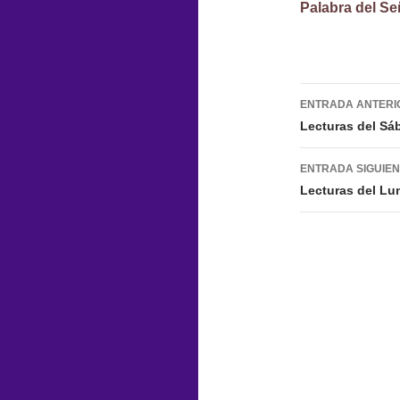
Palabra del Se
Navegac
ENTRADA ANTERI
de
Lecturas del Sá
entradas
ENTRADA SIGUIE
Lecturas del Lu