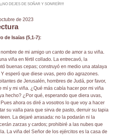
¡¡¡NO DEJES DE SOÑAR Y SONREÍR!!!
octubre de 2023
ectura
o de Isaías (5,1-7):
 nombre de mi amigo un canto de amor a su viña.
na viña en fértil collado. La entrecavó, la
ntó buenas cepas; construyó en medio una atalaya
. Y esperó que diese uvas, pero dio agrazones.
itantes de Jerusalén, hombres de Judá, por favor,
e mí y mi viña. ¿Qué más cabía hacer por mi viña
aya hecho? ¿Por qué, esperando que diera uvas,
Pues ahora os diré a vosotros lo que voy a hacer
tar su valla para que sirva de pasto, derruir su tapia
teen. La dejaré arrasada: no la podarán ni la
cerán zarzas y cardos; prohibiré a las nubes que
la. La viña del Señor de los ejércitos es la casa de