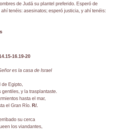
 hombres de Judá su plantel preferido. Esperó de
 ahí tenéis: asesinatos; esperó justicia, y ahí tenéis:
s
14.15-16.19-20
Señor es la casa de Israel
 de Egipto,
 gentiles, y la trasplantaste.
rmientos hasta el mar,
sta el Gran Río.
R/.
erribado su cerca
ueen los viandantes,