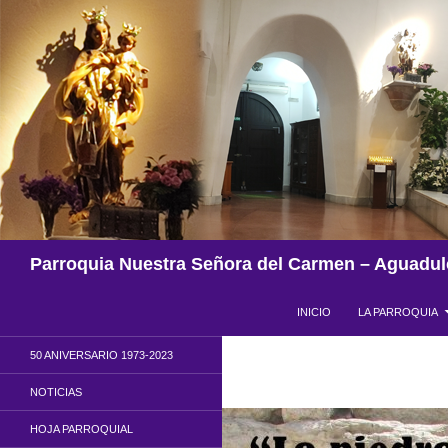
Saltar
al
contenido
Buscar
Parroquia Nuestra Señora del Carmen – Aguadul
INICIO
LA PARROQUIA
50 ANIVERSARIO 1973-2023
NOTICIAS
HOJA PARROQUIAL