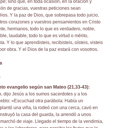
e; sino que, en toda ocasión, en la oración y
ión de gracias, vuestras peticiones sean
ios. Y la paz de Dios, que sobrepasa todo juicio,
tros corazones y vuestros pensamientos en Cristo
te, hermanos, todo lo que es verdadero, noble,
ble, laudable, todo lo que es virtud o mérito,
a. Y lo que aprendisteis, recibisteis, oísteis, visteis
por obra. Y el Dios de la paz estará con vosotros.
s
o
nto evangelio según san Mateo (21,33-43):
, dijo Jesús a los sumos sacerdotes y a los
eblo: «Escuchad otra parábola: Había un
 plantó una viña, la rodeó con una cerca, cavó en
onstruyó la casa del guarda, la arrendó a unos
 marchó de viaje. Llegado el tiempo de la vendimia,