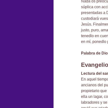
Nada os preocup
súplica con acc
presentadas a D
custodiará vues
Jesús. Finalmen
justo, puro, ama
tenedlo en cuent
en mí, ponedlo 
Palabra de Dio
Evangeli
Lectura del sa
En aquel tiempo
ancianos del pu
propietario que
ella un lagar, c
labradores y se