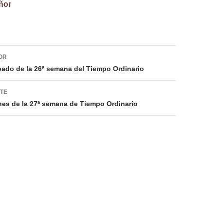
ñor
ión
OR
bado de la 26ª semana del Tiempo Ordinario
NTE
nes de la 27ª semana de Tiempo Ordinario