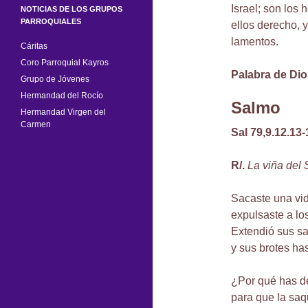
Israel; son los
NOTICIAS DE LOS GRUPOS
PARROQUIALES
ellos derecho, y
lamentos.
Cáritas
Coro Parroquial Kayros
Palabra de Dio
Grupo de Jóvenes
Hermandad del Rocío
Salmo
Hermandad Virgen del
Carmen
Sal 79,9.12.13-
R/.
La viña del 
Sacaste una vid
expulsaste a los
Extendió sus sa
y sus brotes ha
¿Por qué has d
para que la saq