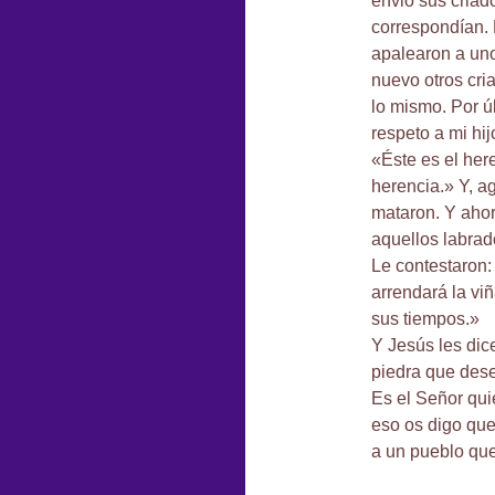
envió sus criado
correspondían. 
apalearon a uno
nuevo otros cri
lo mismo. Por ú
respeto a mi hij
«Éste es el he
herencia.» Y, ag
mataron. Y ahor
aquellos labra
Le contestaron:
arrendará la viñ
sus tiempos.»
Y Jesús les dic
piedra que dese
Es el Señor qui
eso os digo que
a un pueblo que