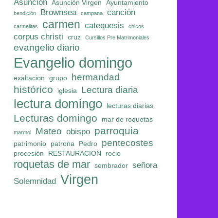
Asunción
Asunción Virgen
Ayuntamiento
Brownsea
canción
bendición
campana
carmen
catequesis
carmelitas
chicos
corpus christi
cruz
Cursillos Pre Matrimoniales
evangelio diario
Evangelio domingo
hermandad
exaltacion
grupo
histórico
Lectura diaria
iglesia
lectura domingo
lecturas diarias
Lecturas domingo
mar de roquetas
parroquia
Mateo
obispo
marmol
pentecostes
patrimonio
patrona
Pedro
procesión
RESTAURACION
rocio
roquetas de mar
señora
sembrador
Virgen
Solemnidad