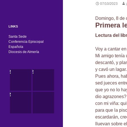
07/10/2023
Domingo, 8 de 
Primera l
LINKS
Lectura del libr
Santa Sede
Conferencia Episcopal
Española
Voy a cantar en
Diocesis de Almería
Mi amigo tenía u
descantó, y pla
y cavó un lagar
Pues ahora, hab
sed jueces entr
que yo no lo h
dio agrazones? 
con mi viña: qui
para que la piso
escardarán, cre
lluevan sobre el