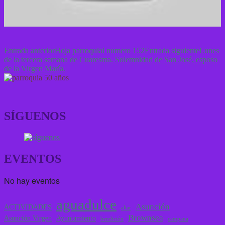
Navegación
Entrada anterior
Hoja parroquial numero 152
Entrada siguiente
Lunes
de la tercera semana de Cuaresma. Solemnidad de San José, esposo
de
de la Virgen María.
entradas
SÍGUENOS
EVENTOS
No hay eventos
aguadulce
Asunción
ACTIVIDADES
altar
Brownsea
Asunción Virgen
Ayuntamiento
bendición
campana