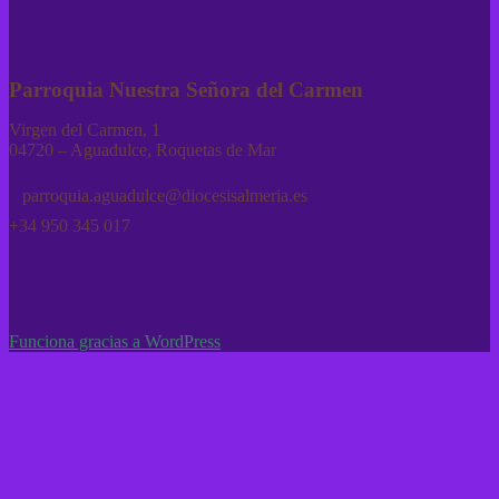
Parroquia Nuestra Señora del Carmen
Virgen del Carmen, 1
04720 – Aguadulce, Roquetas de Mar
parroquia.aguadulce@diocesisalmeria.es
+34 950 345 017
Funciona gracias a WordPress