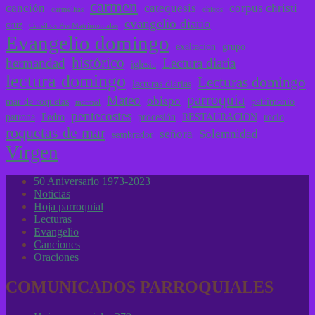
carmen
canción
catequesis
corpus christi
carmelitas
chicos
evangelio diario
cruz
Cursillos Pre Matrimoniales
Evangelio domingo
exaltacion
grupo
histórico
hermandad
Lectura diaria
iglesia
lectura domingo
Lecturas domingo
lecturas diarias
parroquia
Mateo
obispo
mar de roquetas
patrimonio
marmol
pentecostes
patrona
Pedro
procesión
RESTAURACION
rocio
roquetas de mar
señora
Solemnidad
sembrador
Virgen
50 Aniversario 1973-2023
Noticias
Hoja parroquial
Lecturas
Evangelio
Canciones
Oraciones
COMUNICADOS PARROQUIALES