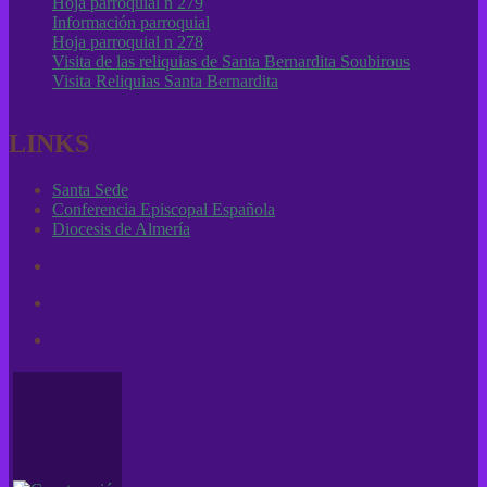
Hoja parroquial n 279
Información parroquial
Hoja parroquial n 278
Visita de las reliquias de Santa Bernardita Soubirous
Visita Reliquias Santa Bernardita
LINKS
Santa Sede
Conferencia Episcopal Española
Diocesis de Almería