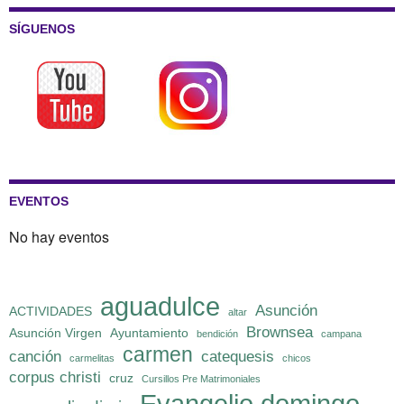
SÍGUENOS
EVENTOS
No hay eventos
aguadulce
Asunción
ACTIVIDADES
altar
Brownsea
Asunción Virgen
Ayuntamiento
bendición
campana
carmen
canción
catequesis
carmelitas
chicos
corpus christi
cruz
Cursillos Pre Matrimoniales
Evangelio domingo