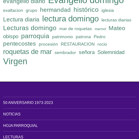
evangelio diario
histórico
hermandad
exaltacion
grupo
iglesia
lectura domingo
Lectura diaria
lecturas diarias
Lecturas domingo
Mateo
mar de roquetas
marmol
parroquia
obispo
patrimonio
patrona
Pedro
pentecostes
procesión
RESTAURACION
rocio
roquetas de mar
señora
Solemnidad
sembrador
Virgen
50 ANIVERSARIO 1973-2023
NOTICIAS
HOJA PARROQUIAL
LECTURAS