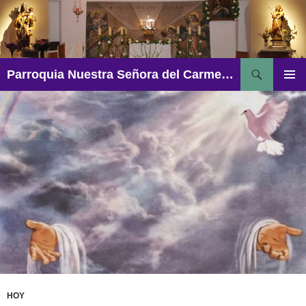
Saltar
al
contenido
Buscar
Parroquia Nuestra Señora del Carmen – Aguadulce
MENÚ
PRINCI
HOY