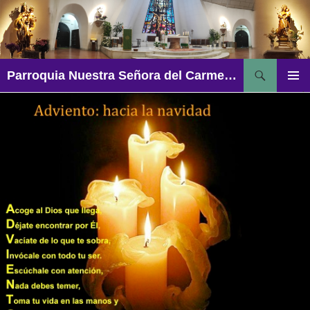
Saltar
al
contenido
Buscar
Parroquia Nuestra Señora del Carmen – Aguadulce
MENÚ
PRINCI