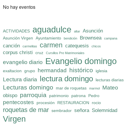
No hay eventos
aguadulce
Asunción
ACTIVIDADES
altar
Brownsea
Asunción Virgen
Ayuntamiento
bendición
campana
carmen
canción
catequesis
carmelitas
chicos
corpus christi
cruz
Cursillos Pre Matrimoniales
Evangelio domingo
evangelio diario
histórico
hermandad
exaltacion
grupo
iglesia
lectura domingo
Lectura diaria
lecturas diarias
Lecturas domingo
Mateo
mar de roquetas
marmol
parroquia
obispo
patrimonio
patrona
Pedro
pentecostes
procesión
RESTAURACION
rocio
roquetas de mar
señora
Solemnidad
sembrador
Virgen