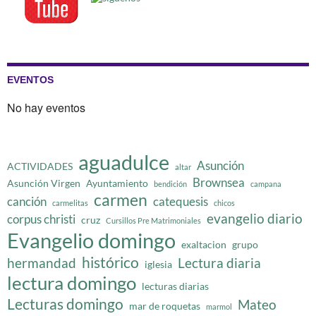
EVENTOS
No hay eventos
aguadulce
Asunción
ACTIVIDADES
altar
Brownsea
Asunción Virgen
Ayuntamiento
bendición
campana
carmen
canción
catequesis
carmelitas
chicos
evangelio diario
corpus christi
cruz
Cursillos Pre Matrimoniales
Evangelio domingo
exaltacion
grupo
histórico
hermandad
Lectura diaria
iglesia
lectura domingo
lecturas diarias
Lecturas domingo
Mateo
mar de roquetas
marmol