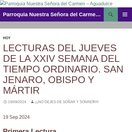
Saltar
al
Buscar
Parroquia Nuestra Señora del Carmen – Aguadulce
contenido
MENÚ
PRINCI
HOY
LECTURAS DEL JUEVES
DE LA XXIV SEMANA DEL
TIEMPO ORDINARIO. SAN
JENARO, OBISPO Y
MÁRTIR
19/09/2024
¡¡¡NO DEJES DE SOÑAR Y SONREÍR!!!
19 Sep 2024
Primera Lectura