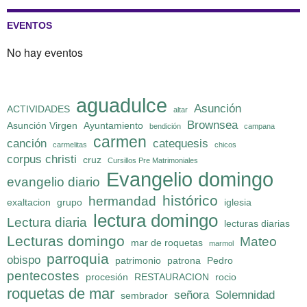
EVENTOS
No hay eventos
aguadulce
Asunción
ACTIVIDADES
altar
Brownsea
Asunción Virgen
Ayuntamiento
bendición
campana
carmen
canción
catequesis
carmelitas
chicos
corpus christi
cruz
Cursillos Pre Matrimoniales
Evangelio domingo
evangelio diario
histórico
hermandad
exaltacion
grupo
iglesia
lectura domingo
Lectura diaria
lecturas diarias
Lecturas domingo
Mateo
mar de roquetas
marmol
parroquia
obispo
patrimonio
patrona
Pedro
pentecostes
procesión
RESTAURACION
rocio
roquetas de mar
señora
Solemnidad
sembrador