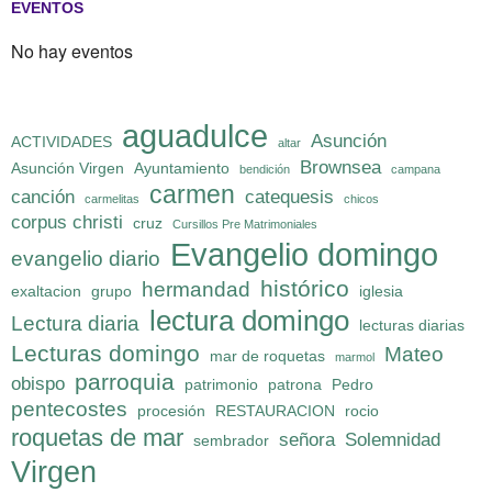
EVENTOS
No hay eventos
aguadulce
Asunción
ACTIVIDADES
altar
Brownsea
Asunción Virgen
Ayuntamiento
bendición
campana
carmen
canción
catequesis
carmelitas
chicos
corpus christi
cruz
Cursillos Pre Matrimoniales
Evangelio domingo
evangelio diario
histórico
hermandad
exaltacion
grupo
iglesia
lectura domingo
Lectura diaria
lecturas diarias
Lecturas domingo
Mateo
mar de roquetas
marmol
parroquia
obispo
patrimonio
patrona
Pedro
pentecostes
procesión
RESTAURACION
rocio
roquetas de mar
señora
Solemnidad
sembrador
Virgen