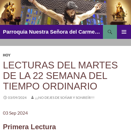
Saltar
al
contenido
Buscar
Parroquia Nuestra Señora del Carmen – Aguadulce
MENÚ
PRINCI
HOY
LECTURAS DEL MARTES
DE LA 22 SEMANA DEL
TIEMPO ORDINARIO
03/09/2024
¡¡¡NO DEJES DE SOÑAR Y SONREÍR!!!
03 Sep 2024
Primera Lectura