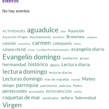
EVENTOS
No hay eventos
aguadulce
Asunción
ACTIVIDADES
altar
Brownsea
Asunción Virgen
Ayuntamiento
bendición
campana
carmen
canción
catequesis
carmelitas
chicos
evangelio diario
corpus christi
cruz
Cursillos Pre Matrimoniales
Evangelio domingo
exaltacion
grupo
histórico
hermandad
Lectura diaria
iglesia
lectura domingo
lecturas diarias
Lecturas domingo
Mateo
mar de roquetas
marmol
parroquia
obispo
patrimonio
patrona
Pedro
pentecostes
procesión
RESTAURACION
rocio
roquetas de mar
señora
Solemnidad
sembrador
Virgen