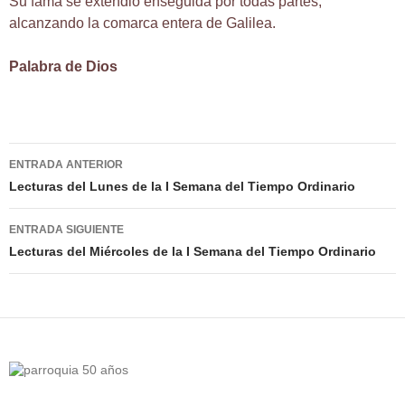
Su fama se extendió enseguida por todas partes,
alcanzando la comarca entera de Galilea.
Palabra de Dios
Navegación
ENTRADA ANTERIOR
de
Lecturas del Lunes de la I Semana del Tiempo Ordinario
entradas
ENTRADA SIGUIENTE
Lecturas del Miércoles de la I Semana del Tiempo Ordinario