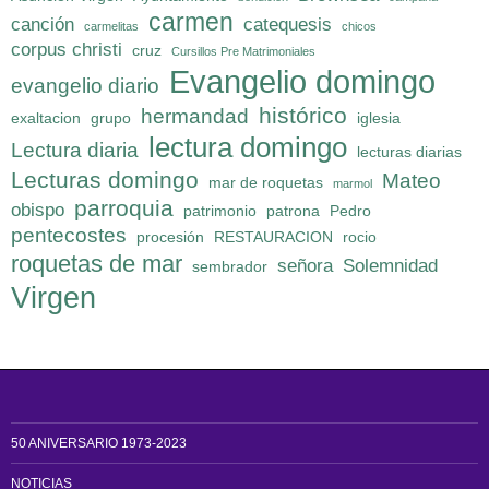
carmen
canción
catequesis
carmelitas
chicos
corpus christi
cruz
Cursillos Pre Matrimoniales
Evangelio domingo
evangelio diario
histórico
hermandad
exaltacion
grupo
iglesia
lectura domingo
Lectura diaria
lecturas diarias
Lecturas domingo
Mateo
mar de roquetas
marmol
parroquia
obispo
patrimonio
patrona
Pedro
pentecostes
procesión
RESTAURACION
rocio
roquetas de mar
señora
Solemnidad
sembrador
Virgen
50 ANIVERSARIO 1973-2023
NOTICIAS