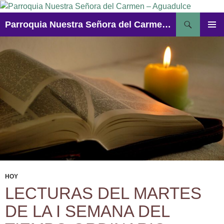
Saltar
al
Buscar
Parroquia Nuestra Señora del Carmen – Aguadulce
contenido
MENÚ
PRINCI
HOY
LECTURAS DEL MARTES
DE LA I SEMANA DEL