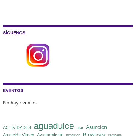
SÍGUENOS
EVENTOS
No hay eventos
aguadulce
Asunción
ACTIVIDADES
altar
Brownsea
Asunción Virgen
Ayuntamiento
bendición
campana