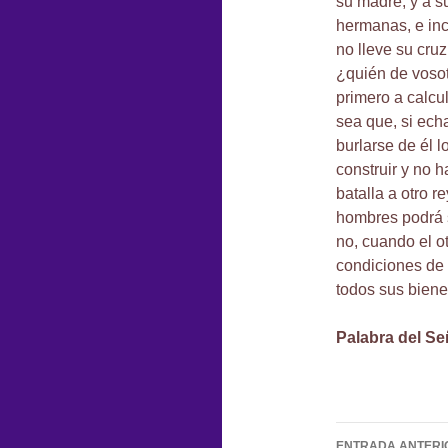
su madre, y a s
hermanas, e inc
no lleve su cruz
¿quién de vosotr
primero a calcul
sea que, si ech
burlarse de él 
construir y no h
batalla a otro r
hombres podrá s
no, cuando el ot
condiciones de 
todos sus biene
Palabra del Se
Navegac
ENTRADA ANTERI