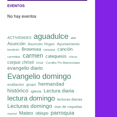
EVENTOS
No hay eventos
aguadulce
ACTIVIDADES
altar
Asunción
Asunción Virgen
Ayuntamiento
Brownsea
canción
bendición
campana
carmen
catequesis
carmelitas
chicos
corpus christi
cruz
Cursillos Pre Matrimoniales
evangelio diario
Evangelio domingo
hermandad
exaltacion
grupo
histórico
Lectura diaria
iglesia
lectura domingo
lecturas diarias
Lecturas domingo
mar de roquetas
parroquia
Mateo
obispo
marmol