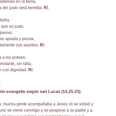
oderoso en la tierra,
 del justo será bendita.
R/.
brilla
 que es justo,
pasivo.
se apiada y presta,
ctamente sus asuntos.
R/.
 a los pobres;
nstante, sin falta,
te con dignidad.
R/.
o
nto evangelio según san Lucas (14,25-33):
o, mucha gente acompañaba a Jesús; él se volvió y
lguno se viene conmigo y no pospone a su padre y a