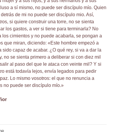
u mujer y a sus hijos, y a sus hermanos y a sus
luso a sí mismo, no puede ser discípulo mío. Quien
 detrás de mi no puede ser discípulo mio. Así,
os, si quiere construir una torre, no se sienta
ar los gastos, a ver si tiene para terminarla? No
a los cimientos y no puede acabarla, se pongan a
los que miran, diciendo: «Este hombre empezó a
a sido capaz de acabar. ¿O qué rey, si va a dar la
ey, no se sienta primero a deliberar si con diez mil
alir al paso del que le ataca con veinte mil? Y si
ro está todavía lejos, envía legados para pedir
paz. Lo mismo vosotros: el que no renuncia a
s no puede ser discípulo mío.»
ñor
ión
OR