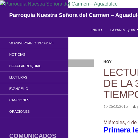
Saltar
al
Buscar
Parroquia Nuestra Señora del Carmen – Aguadul
contenido
INICIO
LA PARROQUIA
50 ANIVERSARIO 1973-2023
NOTICIAS
HOY
HOJA PARROQUIAL
LECTU
LECTURAS
DE LA 
EVANGELIO
TIEMP
CANCIONES
25/10/2015
ORACIONES
Miércoles, 4 d
Primera l
COMUNICADOS