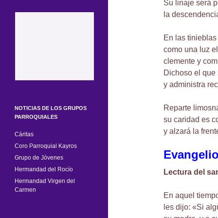
Su linaje será p
la descendencia
En las tinieblas 
como una luz el
clemente y com
Dichoso el que 
y administra re
Reparte limosna
NOTICIAS DE LOS GRUPOS
PARROQUIALES
su caridad es co
y alzará la fren
Cáritas
Coro Parroquial Kayros
Evangeli
Grupo de Jóvenes
Hermandad del Rocío
Lectura del sa
Hermandad Virgen del
Carmen
En aquel tiemp
les dijo: «Si a