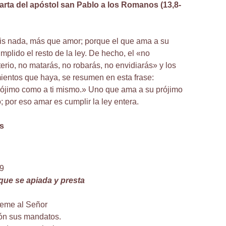
carta del apóstol san Pablo a los Romanos (13,8-
is nada, más que amor; porque el que ama a su
mplido el resto de la ley. De hecho, el «no
erio, no matarás, no robarás, no envidiarás» y los
ntos que haya, se resumen en esta frase:
rójimo como a ti mismo.» Uno que ama a su prójimo
; por eso amar es cumplir la ley entera.
s
.9
que se apiada y presta
teme al Señor
ón sus mandatos.