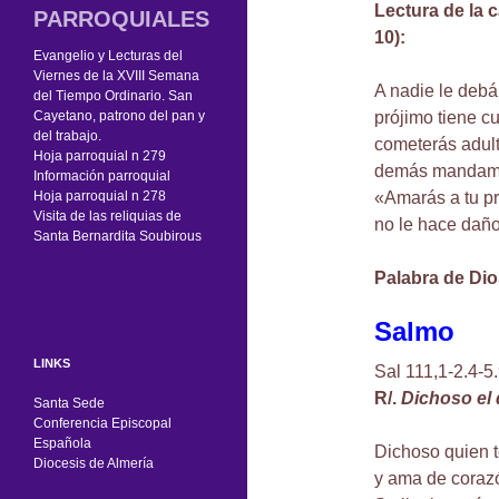
Lectura de la 
PARROQUIALES
10):
Evangelio y Lecturas del
Viernes de la XVIII Semana
A nadie le debá
del Tiempo Ordinario. San
Cayetano, patrono del pan y
prójimo tiene cu
del trabajo.
cometerás adult
Hoja parroquial n 279
demás mandamie
Información parroquial
Hoja parroquial n 278
«Amarás a tu p
Visita de las reliquias de
no le hace daño
Santa Bernardita Soubirous
Palabra de Dio
Salmo
LINKS
Sal 111,1-2.4-5
R/.
Dichoso el 
Santa Sede
Conferencia Episcopal
Española
Dichoso quien 
Diocesis de Almería
y ama de coraz