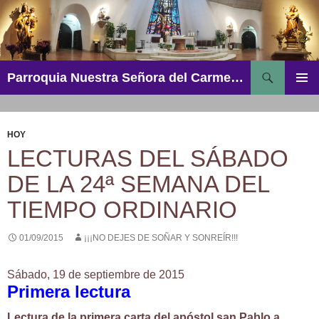
Saltar
al
contenido
Buscar
Parroquia Nuestra Señora del Carmen – Aguadulce
MENÚ
PRINCI
HOY
LECTURAS DEL SÁBADO
DE LA 24ª SEMANA DEL
TIEMPO ORDINARIO
01/09/2015
¡¡¡NO DEJES DE SOÑAR Y SONREÍR!!!
Sábado, 19 de septiembre de 2015
Primera lectura
Lectura de la primera carta del apóstol san Pablo a