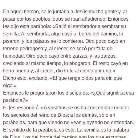
En aquel tiempo, se le juntaba a Jesús mucha gente y, al
pasar por los pueblos, otros se iban añadiendo. Entonces
les dijo esta parábola: «Salió el sembrador a sembrar su
semilla. Al sembrarla, algo cayó al borde del camino, lo
pisaron, y los pájaros se lo comieron. Otro poco cayó en
terreno pedregoso y, al crecer, se secó por falta de
humedad. Otro poco cayó entre zarzas, y las zarzas,
creciendo al mismo tiempo, lo ahogaron. El resto cayó en
tierra buena y, al crecer, dio fruto al ciento por uno.»
Dicho esto, exclamó: «El que tenga oídos para oír, que
oiga.»
Entonces le preguntaron los discípulos: «¿Qué significa esa
parábola?»
Él les respondió: «A vosotros se os ha concedido conocer
los secretos del reino de Dios; a los demás, sólo en
parábolas, para que viendo no vean y oyendo no entiendan.
El sentido de la parábola es éste: La semilla es la palabra
de Dios. Los del borde del camino son los que escuchan,