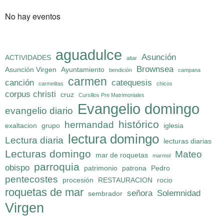
No hay eventos
aguadulce
Asunción
ACTIVIDADES
altar
Brownsea
Asunción Virgen
Ayuntamiento
bendición
campana
carmen
canción
catequesis
carmelitas
chicos
corpus christi
cruz
Cursillos Pre Matrimoniales
Evangelio domingo
evangelio diario
histórico
hermandad
exaltacion
grupo
iglesia
lectura domingo
Lectura diaria
lecturas diarias
Lecturas domingo
Mateo
mar de roquetas
marmol
parroquia
obispo
patrimonio
patrona
Pedro
pentecostes
procesión
RESTAURACION
rocio
roquetas de mar
señora
Solemnidad
sembrador
Virgen