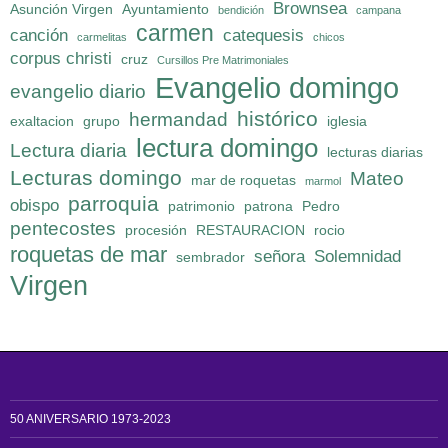
Brownsea
Asunción Virgen
Ayuntamiento
bendición
campana
carmen
canción
catequesis
carmelitas
chicos
corpus christi
cruz
Cursillos Pre Matrimoniales
Evangelio domingo
evangelio diario
histórico
hermandad
exaltacion
grupo
iglesia
lectura domingo
Lectura diaria
lecturas diarias
Lecturas domingo
Mateo
mar de roquetas
marmol
parroquia
obispo
patrimonio
patrona
Pedro
pentecostes
procesión
RESTAURACION
rocio
roquetas de mar
señora
Solemnidad
sembrador
Virgen
50 ANIVERSARIO 1973-2023