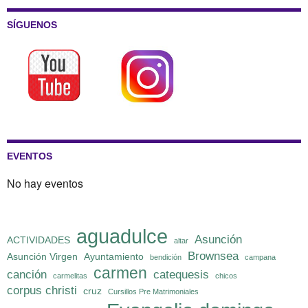
SÍGUENOS
EVENTOS
No hay eventos
aguadulce
Asunción
ACTIVIDADES
altar
Brownsea
Asunción Virgen
Ayuntamiento
bendición
campana
carmen
canción
catequesis
carmelitas
chicos
corpus christi
cruz
Cursillos Pre Matrimoniales