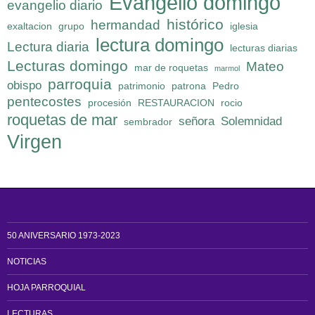
Evangelio domingo
evangelio diario
histórico
hermandad
exaltacion
grupo
iglesia
lectura domingo
Lectura diaria
lecturas diarias
Lecturas domingo
Mateo
mar de roquetas
marmol
parroquia
obispo
patrimonio
patrona
Pedro
pentecostes
procesión
RESTAURACION
rocio
roquetas de mar
señora
Solemnidad
sembrador
Virgen
50 ANIVERSARIO 1973-2023
NOTICIAS
HOJA PARROQUIAL
LECTURAS