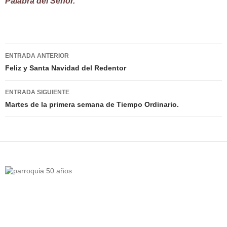
Palabra del Señor.
Navegación
ENTRADA ANTERIOR
de
Feliz y Santa Navidad del Redentor
entradas
ENTRADA SIGUIENTE
Martes de la primera semana de Tiempo Ordinario.