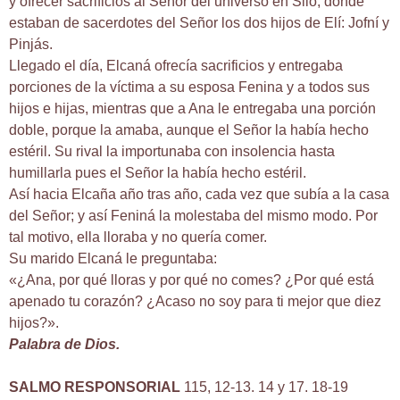
y ofrecer sacrificios al Señor del universo en Siló, donde
estaban de sacerdotes del Señor los dos hijos de Elí: Jofní y
Pinjás.
Llegado el día, Elcaná ofrecía sacrificios y entregaba
porciones de la víctima a su esposa Fenina y a todos sus
hijos e hijas, mientras que a Ana le entregaba una porción
doble, porque la amaba, aunque el Señor la había hecho
estéril. Su rival la importunaba con insolencia hasta
humillarla pues el Señor la había hecho estéril.
Así hacia Elcaña año tras año, cada vez que subía a la casa
del Señor; y así Feniná la molestaba del mismo modo. Por
tal motivo, ella lloraba y no quería comer.
Su marido Elcaná le preguntaba:
«¿Ana, por qué lloras y por qué no comes? ¿Por qué está
apenado tu corazón? ¿Acaso no soy para ti mejor que diez
hijos?».
Palabra de Dios.
SALMO RESPONSORIAL
115, 12-13. 14 y 17. 18-19