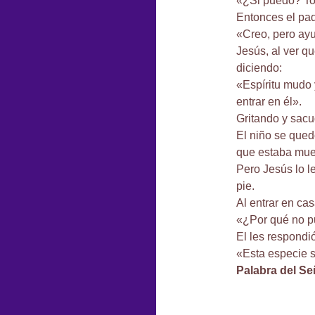
«¿Si puedo? Tod
Entonces el pad
«Creo, pero ayu
Jesús, al ver qu
diciendo:
«Espíritu mudo 
entrar en él».
Gritando y sacu
El niño se que
que estaba mue
Pero Jesús lo l
pie.
Al entrar en cas
«¿Por qué no p
El les respondió
«Esta especie s
Palabra del Se