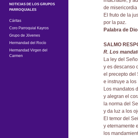
intachable, y a
NOTICIAS DE LOS GRUPOS
de misericordia 
PARROQUIALES
El fruto de la j
Cáritas
por la paz.
Coro Parroquial Kayros
Palabra de Dio
Grupo de Jóvenes
Hermandad del Rocío
SALMO RESP
Hermandad Virgen del
R. Los mandato
Carmen
La ley del Seño
y es descanso d
el precepto del 
e instruye a los
Los mandatos d
y alegran el co
la norma del Se
y da luz a los oj
El temor del Se
y eternamente e
los mandamient