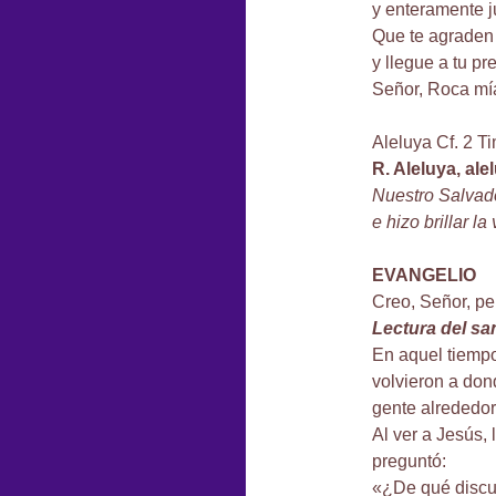
y enteramente j
Que te agraden 
y llegue a tu pr
Señor, Roca mía
Aleluya Cf. 2 Ti
R. Aleluya, ale
Nuestro Salvado
e hizo brillar l
EVANGELIO
Creo, Señor, per
Lectura del s
En aquel tiempo
volvieron a don
gente alrededor
Al ver a Jesús, 
preguntó:
«¿De qué discu