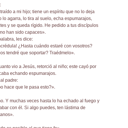
:
traído a mi hijo; tiene un espíritu que no lo deja
 lo agarra, lo tira al suelo, echa espumarajos,
ntes y se queda rígido. He pedido a tus discípulos
 no han sido capaces».
alabra, les dice:
ncrédula! ¿Hasta cuándo estaré con vosotros?
os tendré que soportar? Traédmelo».
cuanto vio a Jesús, retorció al niño; este cayó por
olcaba echando espumarajos.
al padre:
o hace que le pasa esto?».
. Y muchas veces hasta lo ha echado al fuego y
abar con él. Si algo puedes, ten lástima de
danos».