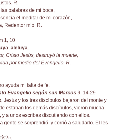
ustos. R.
las palabras de mi boca,
esencia el meditar de mi corazón,
, Redentor mío. R.
m 1, 10
luya, aleluya.
r, Cristo Jesús, destruyó la muerte,
a vida por medio del Evangelio. R.
o ayuda mi falta de fe.
anto Evangelio según san Marcos
9, 14-29
, Jesús y los tres discípulos bajaron del monte y
de estaban los demás discípulos, vieron mucha
, y a unos escribas discutiendo con ellos.
la gente se sorprendió, y corrió a saludarlo. Él les
tís?».