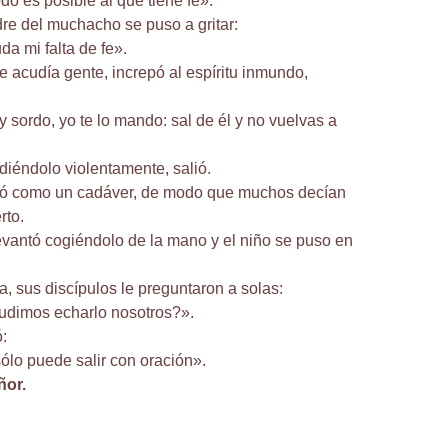
o es posible al que tiene fe».
re del muchacho se puso a gritar:
da mi falta de fe».
e acudía gente, increpó al espíritu inmundo,
y sordo, yo te lo mando: sal de él y no vuelvas a
diéndolo violentamente, salió.
dó como un cadáver, de modo que muchos decían
rto.
evantó cogiéndolo de la mano y el niño se puso en
a, sus discípulos le preguntaron a solas:
udimos echarlo nosotros?».
:
ólo puede salir con oración».
ñor.