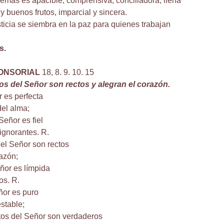
demás es apacible, comprensiva, conciliadora, llena
y buenos frutos, imparcial y sincera.
usticia se siembra en la paz para quienes trabajan
s.
ONSORIAL
18, 8. 9. 10. 15
s del Señor son rectos y alegran el corazón.
r es perfecta
el alma;
Señor es fiel
 ignorantes. R.
el Señor son rectos
razón;
ñor es límpida
os. R.
ñor es puro
stable;
os del Señor son verdaderos