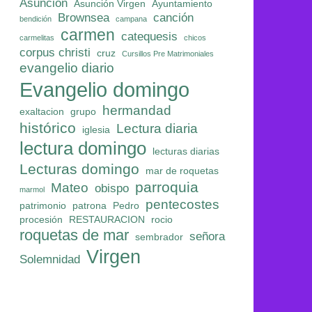
Asunción
Asunción Virgen
Ayuntamiento
Brownsea
canción
bendición
campana
carmen
catequesis
carmelitas
chicos
corpus christi
cruz
Cursillos Pre Matrimoniales
evangelio diario
Evangelio domingo
hermandad
exaltacion
grupo
histórico
Lectura diaria
iglesia
lectura domingo
lecturas diarias
Lecturas domingo
mar de roquetas
parroquia
Mateo
obispo
marmol
pentecostes
patrimonio
patrona
Pedro
procesión
RESTAURACION
rocio
roquetas de mar
señora
sembrador
Virgen
Solemnidad