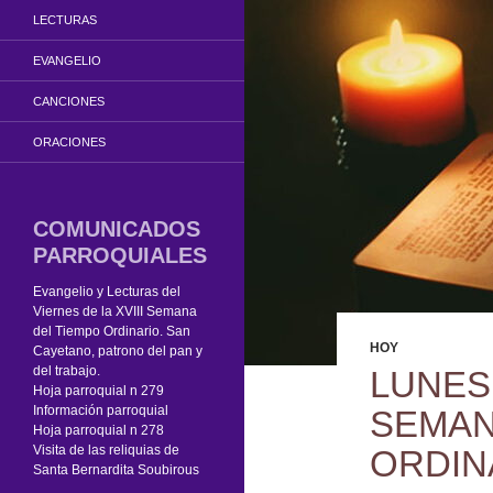
LECTURAS
EVANGELIO
CANCIONES
ORACIONES
COMUNICADOS
PARROQUIALES
Evangelio y Lecturas del
Viernes de la XVIII Semana
del Tiempo Ordinario. San
HOY
Cayetano, patrono del pan y
del trabajo.
LUNES
Hoja parroquial n 279
Información parroquial
SEMAN
Hoja parroquial n 278
Visita de las reliquias de
ORDIN
Santa Bernardita Soubirous