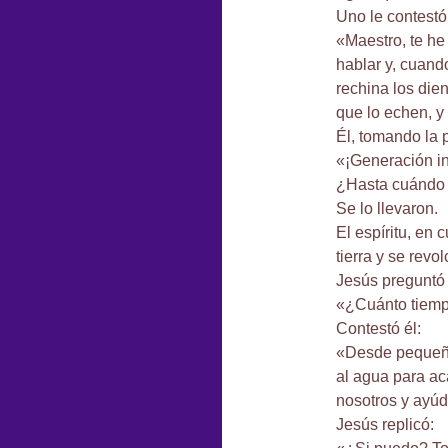
Uno le contestó
«Maestro, te he 
hablar y, cuando
rechina los die
que lo echen, y
Él, tomando la p
«¡Generación i
¿Hasta cuándo 
Se lo llevaron.
El espíritu, en 
tierra y se rev
Jesús preguntó 
«¿Cuánto tiemp
Contestó él:
«Desde pequeño
al agua para ac
nosotros y ayú
Jesús replicó: