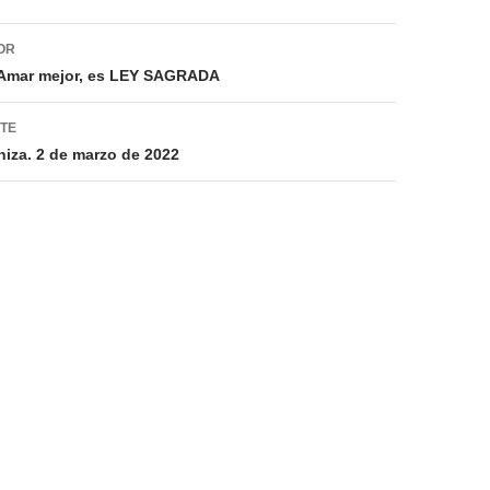
ión
OR
Amar mejor, es LEY SAGRADA
NTE
niza. 2 de marzo de 2022