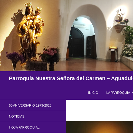
Saltar
al
contenido
Buscar
Parroquia Nuestra Señora del Carmen – Aguadul
INICIO
LA PARROQUIA
50 ANIVERSARIO 1973-2023
NOTICIAS
HOJA PARROQUIAL