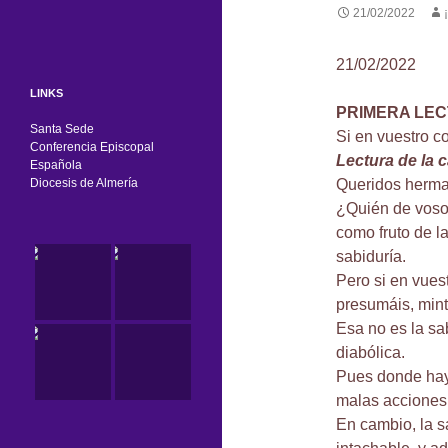
21/02/2022
21/02/2022
LINKS
PRIMERA LE
Santa Sede
Si en vuestro c
Conferencia Episcopal
Lectura de la 
Española
Diocesis de Almería
Queridos herma
¿Quién de voso
como fruto de l
sabiduría.
Pero si en vues
presumáis, mint
Esa no es la sab
diabólica.
Pues donde hay 
malas acciones
En cambio, la sa