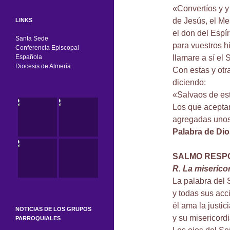
«Convertíos y y
de Jesús, el Me
LINKS
el don del Espí
Santa Sede
para vuestros hi
Conferencia Episcopal
Española
llamare a sí el
Diocesis de Almería
Con estas y otr
diciendo:
«Salvaos de es
Los que aceptar
agregadas unos 
Palabra de Dio
SALMO RESP
R. La misericor
La palabra del 
y todas sus acc
él ama la justic
NOTICIAS DE LOS GRUPOS
y su misericordia
PARROQUIALES