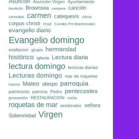
Asunción
Asunción Virgen
Ayuntamiento
Brownsea
canción
bendición
campana
carmen
catequesis
carmelitas
chicos
corpus christi
cruz
Cursillos Pre Matrimoniales
evangelio diario
Evangelio domingo
hermandad
exaltacion
grupo
histórico
Lectura diaria
iglesia
lectura domingo
lecturas diarias
Lecturas domingo
mar de roquetas
parroquia
Mateo
obispo
marmol
pentecostes
patrimonio
patrona
Pedro
procesión
RESTAURACION
rocio
roquetas de mar
señora
sembrador
Virgen
Solemnidad