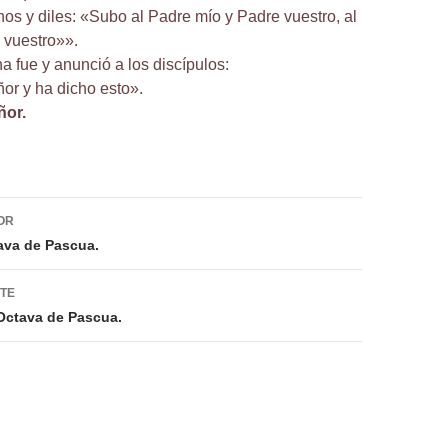
os y diles: «Subo al Padre mío y Padre vuestro, al
 vuestro»».
 fue y anunció a los discípulos:
ñor y ha dicho esto».
ñor.
ión
OR
ava de Pascua.
NTE
 Octava de Pascua.