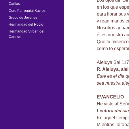
Los ojos del Se
Cáritas
en los que espe
Coro Parroquial Kayros
para librar sus 
Grupo de Jóvenes
y reanimarlos e
Hermandad del Rocío
Nosotros aguar
Hermandad Virgen del
él es nuestro au
Carmen
Que tu miserico
como lo esperar
Aleluya Sal 117
R. Aleluya, ale
Este es el día q
sea nuestra ale
EVANGELIO
He visto al Seño
Lectura del s
En aquel tiempo,
Mientras llorab