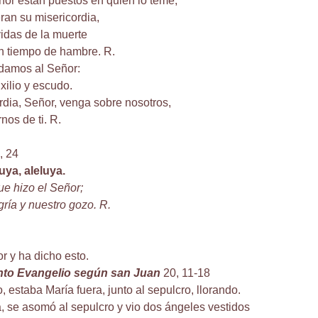
ñor están puestos en quien lo teme,
ran su misericordia,
vidas de la muerte
n tiempo de hambre. R.
damos al Señor:
xilio y escudo.
rdia, Señor, venga sobre nosotros,
nos de ti. R.
, 24
luya, aleluya.
ue hizo el Señor;
gría y nuestro gozo. R.
r y ha dicho esto.
anto Evangelio según san Juan
20, 11-18
 estaba María fuera, junto al sepulcro, llorando.
a, se asomó al sepulcro y vio dos ángeles vestidos