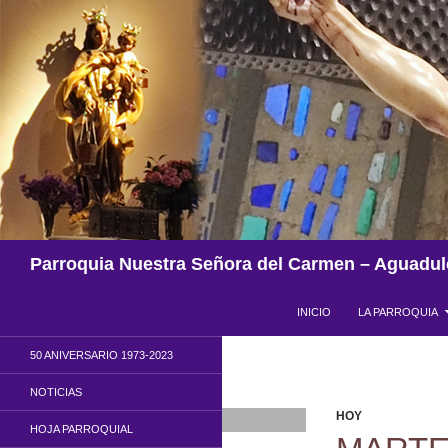
Saltar
al
contenido
Buscar
Parroquia Nuestra Señora del Carmen – Aguadul
INICIO
LA PARROQUIA
50 ANIVERSARIO 1973-2023
NOTICIAS
HOY
HOJA PARROQUIAL