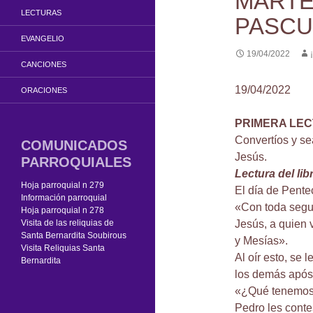
MARTE
LECTURAS
PASCU
EVANGELIO
19/04/2022
CANCIONES
19/04/2022
ORACIONES
PRIMERA LE
Convertíos y se
COMUNICADOS
Jesús.
PARROQUIALES
Lectura del li
Hoja parroquial n 279
El día de Pente
Información parroquial
«Con toda segur
Hoja parroquial n 278
Visita de las reliquias de
Jesús, a quien v
Santa Bernardita Soubirous
y Mesías».
Visita Reliquias Santa
Al oír esto, se 
Bernardita
los demás após
«¿Qué tenemos
Pedro les conte