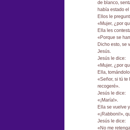
de blanco, sent
había estado el
Ellos le pregunt
«Mujer, ¿por qu
Ella les contest
«Porque se han 
Dicho esto, se 
Jesús.
Jesús le dice:
«Mujer, ¿por qu
Ella, tomándolo 
«Señor, si tú te
recogeré».
Jesús le dice:
«¡María!».
Ella se vuelve y
«¡Rabboni!», qu
Jesús le dice:
«No me retengas