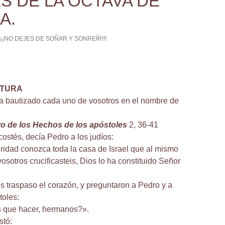
S DE LA OCTAVA DE
A.
¡¡¡NO DEJES DE SOÑAR Y SONREÍR!!!
CTURA
a bautizado cada uno de vosotros en el nombre de
bro de los Hechos de los apóstoles
2, 36-41
costés, decía Pedro a los judíos:
idad conozca toda la casa de Israel que al mismo
osotros crucificasteis, Dios lo ha constituido Señor
les traspaso el corazón, y preguntaron a Pedro y a
toles:
 que hacer, hermanos?».
stó: