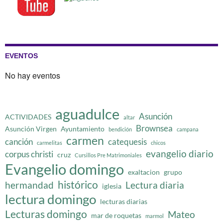
EVENTOS
No hay eventos
aguadulce
Asunción
ACTIVIDADES
altar
Brownsea
Asunción Virgen
Ayuntamiento
bendición
campana
carmen
canción
catequesis
carmelitas
chicos
evangelio diario
corpus christi
cruz
Cursillos Pre Matrimoniales
Evangelio domingo
exaltacion
grupo
histórico
hermandad
Lectura diaria
iglesia
lectura domingo
lecturas diarias
Lecturas domingo
Mateo
mar de roquetas
marmol