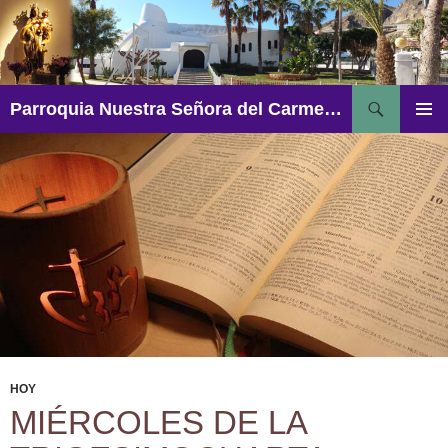
Saltar
al
contenido
Buscar
Parroquia Nuestra Señora del Carmen – Aguadulce
MENÚ
PRINCI
HOY
MIÉRCOLES DE LA