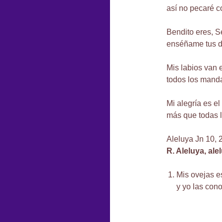
así no pecaré co
Bendito eres, S
enséñame tus d
Mis labios van
todos los manda
Mi alegría es e
más que todas l
Aleluya Jn 10, 
R. Aleluya, ale
Mis ovejas e
y yo las cono