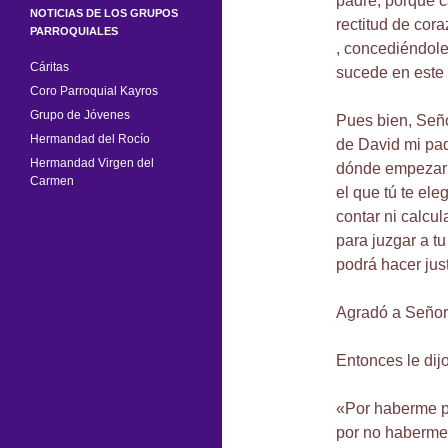
padre, porque c
NOTICIAS DE LOS GRUPOS
rectitud de cor
PARROQUIALES
, concediéndole
Cáritas
sucede en este 
Coro Parroquial Kayros
Grupo de Jóvenes
Pues bien, Seño
Hermandad del Rocío
de David mi pad
Hermandad Virgen del
dónde empezar o
Carmen
el que tú te el
contar ni calcul
para juzgar a tu
podrá hacer jus
Agradó a Señor
Entonces le dij
«Por haberme pe
por no haberme 