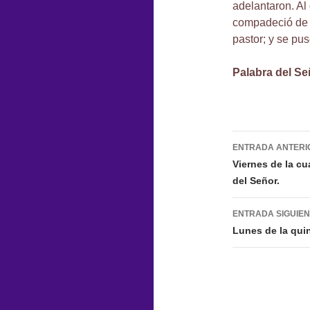
adelantaron. Al
compadeció de 
pastor; y se pu
Palabra del Se
Navegac
ENTRADA ANTERI
de
Viernes de la c
del Señor.
entradas
ENTRADA SIGUIE
Lunes de la qui