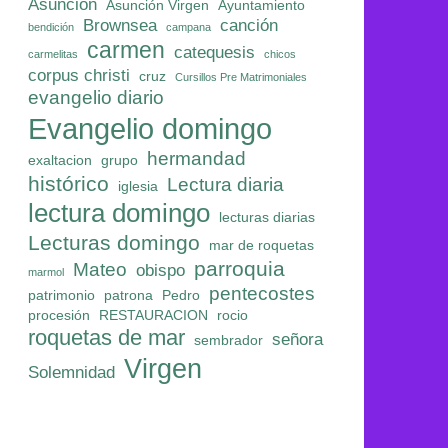
Asunción
Asunción Virgen
Ayuntamiento
Brownsea
canción
bendición
campana
carmen
catequesis
carmelitas
chicos
corpus christi
cruz
Cursillos Pre Matrimoniales
evangelio diario
Evangelio domingo
hermandad
exaltacion
grupo
histórico
Lectura diaria
iglesia
lectura domingo
lecturas diarias
Lecturas domingo
mar de roquetas
parroquia
Mateo
obispo
marmol
pentecostes
patrimonio
patrona
Pedro
procesión
RESTAURACION
rocio
roquetas de mar
señora
sembrador
Virgen
Solemnidad