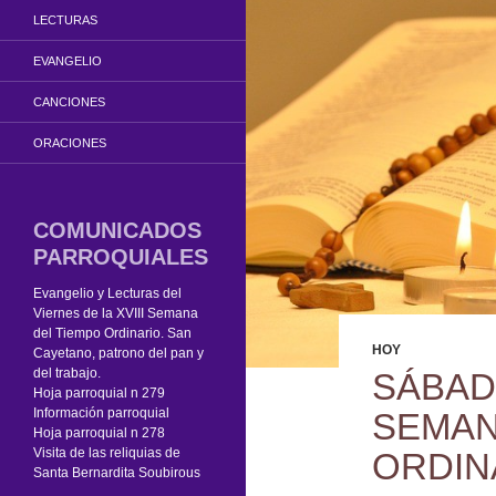
LECTURAS
EVANGELIO
CANCIONES
ORACIONES
COMUNICADOS
PARROQUIALES
Evangelio y Lecturas del
Viernes de la XVIII Semana
del Tiempo Ordinario. San
HOY
Cayetano, patrono del pan y
del trabajo.
SÁBAD
Hoja parroquial n 279
Información parroquial
SEMAN
Hoja parroquial n 278
Visita de las reliquias de
ORDIN
Santa Bernardita Soubirous