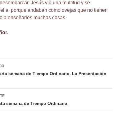
 desembarcar, Jesús vio una multitud y se
ella, porque andaban como ovejas que no tienen
so a enseñarles muchas cosas.
ñor.
ión
OR
uarta semana de Tiempo Ordinario. La Presentación
NTE
nta semana de Tiempo Ordinario.