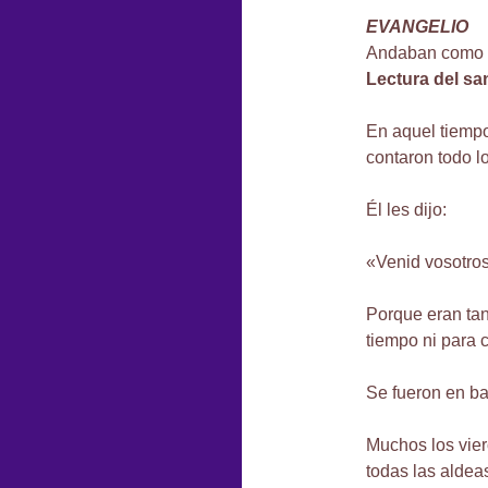
EVANGELIO
Andaban como o
Lectura del sa
En aquel tiempo
contaron todo 
Él les dijo:
«Venid vosotros
Porque eran tan
tiempo ni para 
Se fueron en ba
Muchos los vier
todas las aldeas