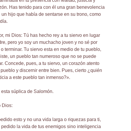
aminaba en tu presencia con lealtad, justicia y
azón. Has tenido para con él una gran benevolencia
 un hijo que había de sentarse en su trono, como
día.
r, mi Dios: Tú has hecho rey a tu siervo en lugar
re, pero yo soy un muchacho joven y no sé por
 terminar. Tu siervo esta en medio de tu pueblo,
egiste, un pueblo tan numeroso que no se puede
ar. Concede, pues, a tu siervo, un corazón atento
 pueblo y discernir entre bien. Pues, cierto ¿quién
ticia a este pueblo tan inmenso?».
 esta súplica de Salomón.
o Dios:
dido esto y no una vida larga o riquezas para ti,
pedido la vida de tus enemigos sino inteligencia