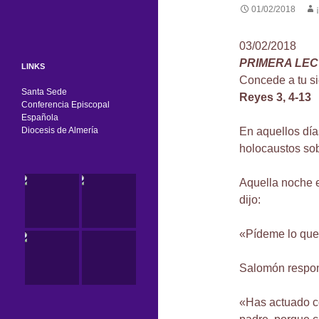
01/02/2018
03/02/2018
PRIMERA LE
LINKS
Concede a tu si
Santa Sede
Reyes 3, 4-13
Conferencia Episcopal
Española
En aquellos día
Diocesis de Almería
holocaustos sobr
Aquella noche e
dijo:
«Pídeme lo que
Salomón respon
«Has actuado co