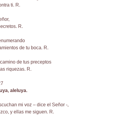
ntra ti. R.
eñor,
ecretos. R.
 enumerando
mientos de tu boca. R.
l camino de tus preceptos
as riquezas. R.
27
luya, aleluya.
scuchan mi voz – dice el Señor -,
zco, y ellas me siguen. R.