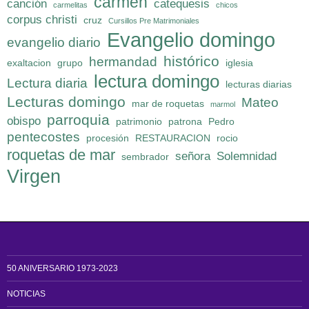
carmen
canción
catequesis
carmelitas
chicos
corpus christi
cruz
Cursillos Pre Matrimoniales
Evangelio domingo
evangelio diario
histórico
hermandad
exaltacion
grupo
iglesia
lectura domingo
Lectura diaria
lecturas diarias
Lecturas domingo
Mateo
mar de roquetas
marmol
parroquia
obispo
patrimonio
patrona
Pedro
pentecostes
procesión
RESTAURACION
rocio
roquetas de mar
señora
Solemnidad
sembrador
Virgen
50 ANIVERSARIO 1973-2023
NOTICIAS