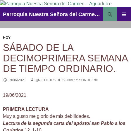
Saltar
al
Buscar
Parroquia Nuestra Señora del Carmen – Aguadulce
contenido
MENÚ
PRINCI
HOY
SÁBADO DE LA
DECIMOPRIMERA SEMANA
DE TIEMPO ORDINARIO.
19/06/2021
¡¡¡NO DEJES DE SOÑAR Y SONREÍR!!!
19/06/2021
PRIMERA LECTURA
Muy a gusto me glorío de mis debilidades.
Lectura de la segunda carta del apóstol san Pablo a los
Corintios
12, 1-10