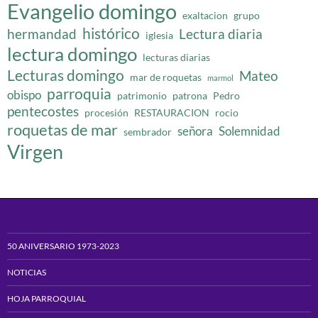
Evangelio domingo
exaltacion
grupo
histórico
hermandad
Lectura diaria
iglesia
lectura domingo
lecturas diarias
Lecturas domingo
Mateo
mar de roquetas
marmol
parroquia
obispo
patrimonio
patrona
Pedro
pentecostes
procesión
RESTAURACION
rocio
roquetas de mar
señora
Solemnidad
sembrador
Virgen
50 ANIVERSARIO 1973-2023
NOTICIAS
HOJA PARROQUIAL