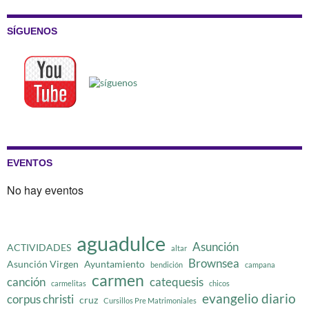
SÍGUENOS
EVENTOS
No hay eventos
aguadulce
Asunción
ACTIVIDADES
altar
Brownsea
Asunción Virgen
Ayuntamiento
bendición
campana
carmen
canción
catequesis
carmelitas
chicos
evangelio diario
corpus christi
cruz
Cursillos Pre Matrimoniales