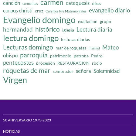
carmen
canción
catequesis
carmelitas
chicos
evangelio diario
corpus christi
cruz
Cursillos Pre Matrimoniales
Evangelio domingo
exaltacion
grupo
histórico
hermandad
Lectura diaria
iglesia
lectura domingo
lecturas diarias
Lecturas domingo
Mateo
mar de roquetas
marmol
parroquia
obispo
patrimonio
patrona
Pedro
pentecostes
procesión
RESTAURACION
rocio
roquetas de mar
señora
Solemnidad
sembrador
Virgen
50 ANIVERSARIO 1973-2023
NOTICIAS