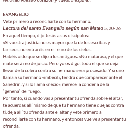
renovad vuestro corazón y vuestro espíritu.
EVANGELIO
Vete primero a reconciliarte con tu hermano.
5, 20-26
Lectura del santo Evangelio según san Mateo
En aquel tiempo, dijo Jesús a sus discípulos:
«Si vuestra justicia no es mayor que la de los escribas y
fariseos, no entraréis en el reino de los cielos.
Habéis oído que se dijo a los antiguos: «No matarás», y el que
mate será reo de juicio. Pero yo os digo: todo el que se deja
llevar de la cólera contra su hermano será procesado. Y si uno
llama a su hermano «imbécil», tendrá que comparecer ante el
Sanedrín, y si lo llama «necio», merece la condena de la
“gehena” del fuego.
Por tanto, si cuando vas a presentar tu ofrenda sobre el altar,
te acuerdas allí mismo de que tu hermano tiene quejas contra
ti, deja allí tu ofrenda ante el altar y vete primero a
reconciliarte con tu hermano, y entonces vuelve a presentar tu
ofrenda.