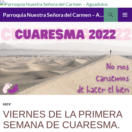
Saltar
al
Buscar
Parroquia Nuestra Señora del Carmen – Aguadulce
contenido
MENÚ
PRINCI
HOY
VIERNES DE LA PRIMERA
SEMANA DE CUARESMA.