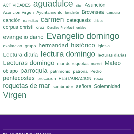
aguadulce
Asunción
ACTIVIDADES
altar
Brownsea
Asunción Virgen
Ayuntamiento
bendición
campana
carmen
canción
catequesis
carmelitas
chicos
corpus christi
cruz
Cursillos Pre Matrimoniales
Evangelio domingo
evangelio diario
histórico
hermandad
exaltacion
grupo
iglesia
lectura domingo
Lectura diaria
lecturas diarias
Lecturas domingo
Mateo
mar de roquetas
marmol
parroquia
obispo
patrimonio
patrona
Pedro
pentecostes
procesión
RESTAURACION
rocio
roquetas de mar
señora
Solemnidad
sembrador
Virgen