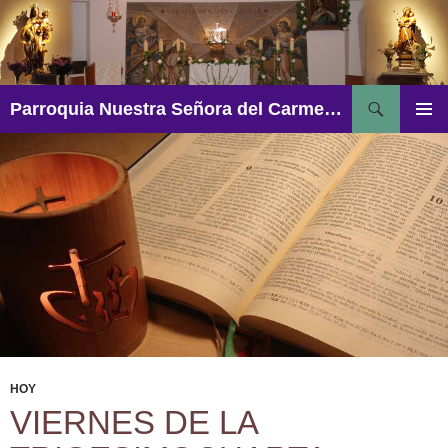
Saltar
al
contenido
Buscar
Parroquia Nuestra Señora del Carmen – Aguadulce
MENÚ
PRINCI
HOY
VIERNES DE LA