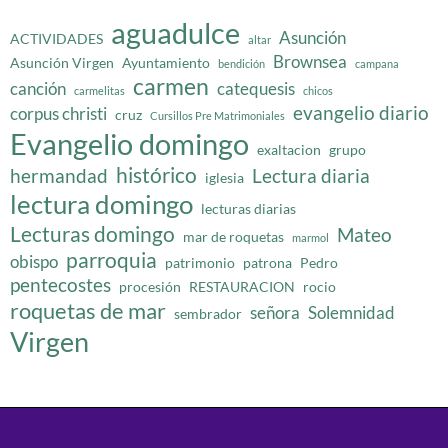
aguadulce
Asunción
ACTIVIDADES
altar
Brownsea
Asunción Virgen
Ayuntamiento
bendición
campana
carmen
canción
catequesis
carmelitas
chicos
evangelio diario
corpus christi
cruz
Cursillos Pre Matrimoniales
Evangelio domingo
exaltacion
grupo
histórico
hermandad
Lectura diaria
iglesia
lectura domingo
lecturas diarias
Lecturas domingo
Mateo
mar de roquetas
marmol
parroquia
obispo
patrimonio
patrona
Pedro
pentecostes
procesión
RESTAURACION
rocio
roquetas de mar
señora
Solemnidad
sembrador
Virgen