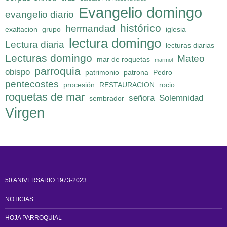
Evangelio domingo
evangelio diario
histórico
hermandad
exaltacion
grupo
iglesia
lectura domingo
Lectura diaria
lecturas diarias
Lecturas domingo
Mateo
mar de roquetas
marmol
parroquia
obispo
patrimonio
patrona
Pedro
pentecostes
procesión
RESTAURACION
rocio
roquetas de mar
señora
Solemnidad
sembrador
Virgen
50 ANIVERSARIO 1973-2023
NOTICIAS
HOJA PARROQUIAL