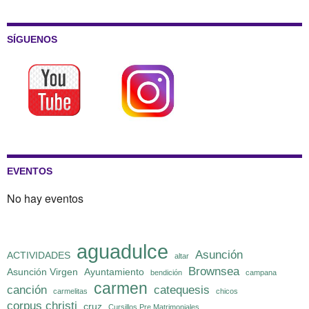
SÍGUENOS
EVENTOS
No hay eventos
aguadulce
Asunción
ACTIVIDADES
altar
Brownsea
Asunción Virgen
Ayuntamiento
bendición
campana
carmen
canción
catequesis
carmelitas
chicos
corpus christi
cruz
Cursillos Pre Matrimoniales