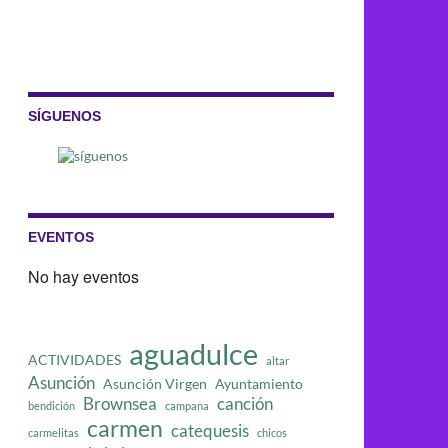
SÍGUENOS
EVENTOS
No hay eventos
aguadulce
ACTIVIDADES
altar
Asunción
Asunción Virgen
Ayuntamiento
Brownsea
canción
bendición
campana
carmen
catequesis
carmelitas
chicos