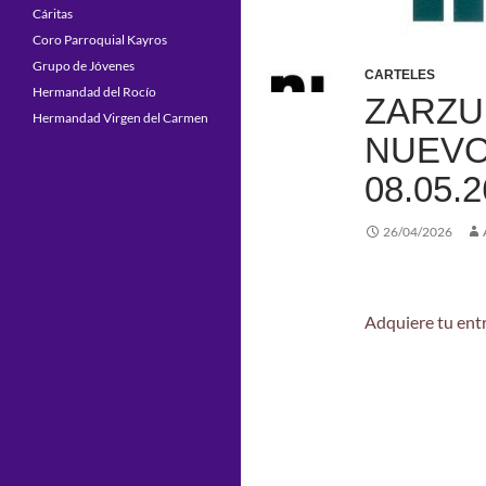
Cáritas
Coro Parroquial Kayros
Grupo de Jóvenes
CARTELES
Hermandad del Rocío
ZARZU
Hermandad Virgen del Carmen
NUEVO
08.05.2
26/04/2026
Adquiere tu entr