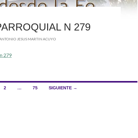
PARROQUIAL N 279
ANTONIO JESUS MARTIN ACUYO
 n 279
2
…
75
SIGUIENTE →