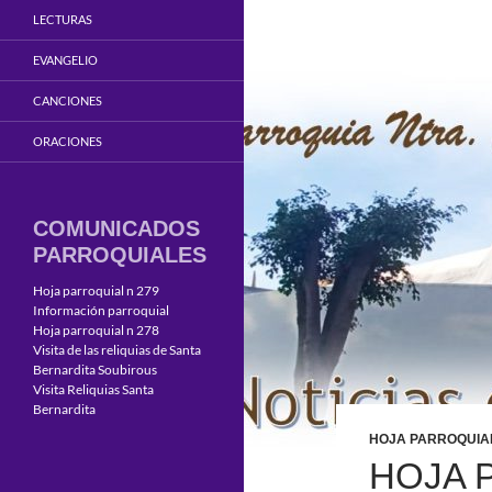
LECTURAS
EVANGELIO
CANCIONES
ORACIONES
COMUNICADOS
PARROQUIALES
Hoja parroquial n 279
Información parroquial
Hoja parroquial n 278
Visita de las reliquias de Santa
Bernardita Soubirous
Visita Reliquias Santa
Bernardita
HOJA PARROQUIA
HOJA 