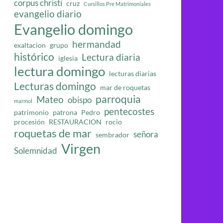
corpus christi
cruz
Cursillos Pre Matrimoniales
evangelio diario
Evangelio domingo
hermandad
exaltacion
grupo
histórico
Lectura diaria
iglesia
lectura domingo
lecturas diarias
Lecturas domingo
mar de roquetas
parroquia
Mateo
obispo
marmol
pentecostes
patrimonio
patrona
Pedro
procesión
RESTAURACION
rocio
roquetas de mar
señora
sembrador
Virgen
Solemnidad