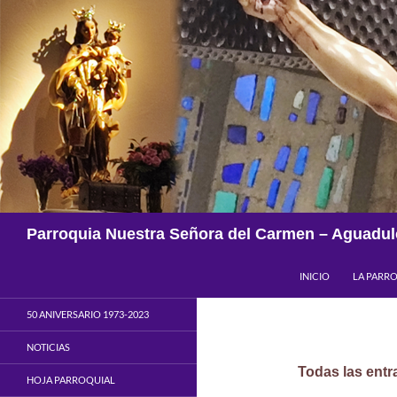
Saltar
al
contenido
Buscar
Parroquia Nuestra Señora del Carmen – Aguadul
INICIO
LA PARR
50 ANIVERSARIO 1973-2023
NOTICIAS
Todas las entr
HOJA PARROQUIAL