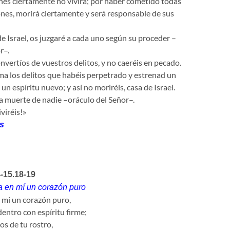
nes ciertamente no vivirá; por haber cometido todas
nes, morirá ciertamente y será responsable de sus
de Israel, os juzgaré a cada uno según su proceder –
r–.
nvertíos de vuestros delitos, y no caeréis en pecado.
a los delitos que habéis perpetrado y estrenad un
n espíritu nuevo; y así no moriréis, casa de Israel.
a muerte de nadie –oráculo del Señor–.
viréis!»
s
4-15.18-19
a en mí un corazón puro
 mi un corazón puro,
entro con espíritu firme;
os de tu rostro,