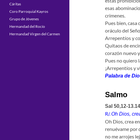
estas prohibicio
Cáritas
esas abominacio
Coro Parroquial Kayros
crímenes.
Grupo de Jóvenes
Pues bien, casa 
Hermandad del Rocío
oráculo del Seño
Hermandad Virgen del Carmen
Arrepentíos y co
Quitaos de encim
corazón nuevo y u
Pues no quiero l
¡Arrepentíos y vi
Palabra de Dio
Salmo
Sal 50,12-13.1
R/.
Oh Dios, cre
Oh Dios, crea en
renuévame por d
no me arrojes lej