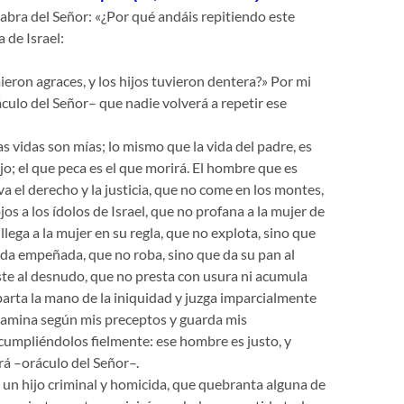
abra del Señor: «¿Por qué andáis repitiendo este
a de Israel:
eron agraces, y los hijos tuvieron dentera?» Por mi
áculo del Señor– que nadie volverá a repetir ese
as vidas son mías; lo mismo que la vida del padre, es
ijo; el que peca es el que morirá. El hombre que es
va el derecho y la justicia, que no come en los montes,
os a los ídolos de Israel, que no profana a la mujer de
 llega a la mujer en su regla, que no explota, sino que
da empeñada, que no roba, sino que da su pan al
te al desnudo, que no presta con usura ni acumula
parta la mano de la iniquidad y juzga imparcialmente
 camina según mis preceptos y guarda mis
umpliéndolos fielmente: ese hombre es justo, y
rá –oráculo del Señor–.
 un hijo criminal y homicida, que quebranta alguna de