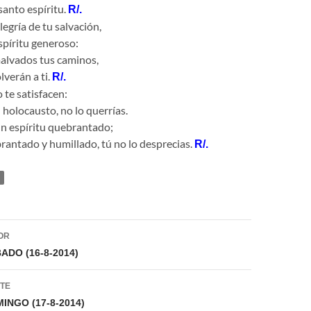
santo espíritu.
R/.
egría de tu salvación,
spíritu generoso:
malvados tus caminos,
lverán a ti.
R/.
o te satisfacen:
n holocausto, no lo querrías.
 un espíritu quebrantado;
antado y humillado, tú no lo desprecias.
R/.
ión
OR
ADO (16-8-2014)
NTE
INGO (17-8-2014)