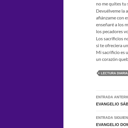
no me quites tu 
Devuélveme la al
afiánzame con e
enseñaré a los 
los pecadores vo
Los sacrificios n
si te ofreciera u
Mi sacrificio es
un corazón quebr
LECTURA DIARIA
Navegac
ENTRADA ANTERI
de
EVANGELIO SÁB
entradas
ENTRADA SIGUIE
EVANGELIO DOM