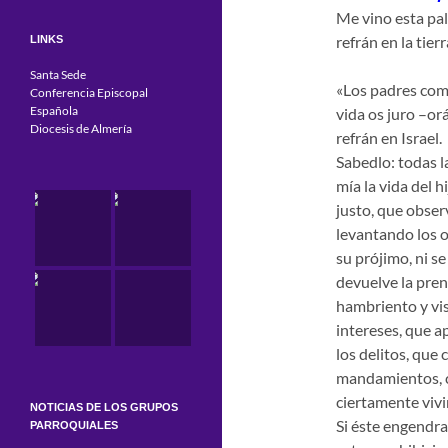
Me vino esta pal
refrán en la tierr
LINKS
Santa Sede
«Los padres comi
Conferencia Episcopal
Española
vida os juro –or
Diocesis de Almería
refrán en Israel.
Sabedlo: todas l
mía la vida del h
justo, que obser
levantando los oj
su prójimo, ni se
devuelve la pren
hambriento y vis
intereses, que a
los delitos, que
mandamientos, c
ciertamente vivi
NOTICIAS DE LOS GRUPOS
Si éste engendra
PARROQUIALES