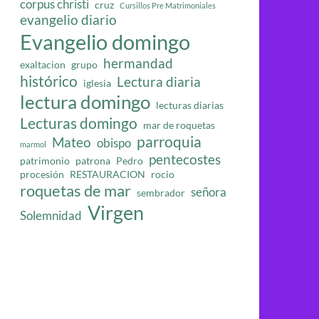
corpus christi
cruz
Cursillos Pre Matrimoniales
evangelio diario
Evangelio domingo
hermandad
exaltacion
grupo
histórico
Lectura diaria
iglesia
lectura domingo
lecturas diarias
Lecturas domingo
mar de roquetas
parroquia
Mateo
obispo
marmol
pentecostes
patrimonio
patrona
Pedro
procesión
RESTAURACION
rocio
roquetas de mar
señora
sembrador
Virgen
Solemnidad