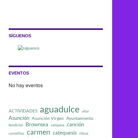
SÍGUENOS
EVENTOS
No hay eventos
aguadulce
ACTIVIDADES
altar
Asunción
Asunción Virgen
Ayuntamiento
Brownsea
canción
bendición
campana
carmen
catequesis
carmelitas
chicos