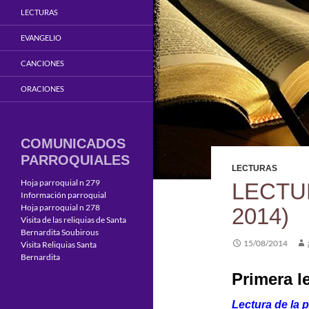
LECTURAS
EVANGELIO
CANCIONES
ORACIONES
COMUNICADOS
PARROQUIALES
LECTURAS
Hoja parroquial n 279
LECTU
Información parroquial
Hoja parroquial n 278
2014)
Visita de las reliquias de Santa
Bernardita Soubirous
15/08/2014
Visita Reliquias Santa
Bernardita
Primera l
Lectura de la p