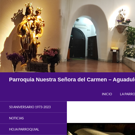
Saltar
al
contenido
Buscar
Parroquia Nuestra Señora del Carmen – Aguadul
INICIO
LA PARR
50 ANIVERSARIO 1973-2023
NOTICIAS
HOJA PARROQUIAL