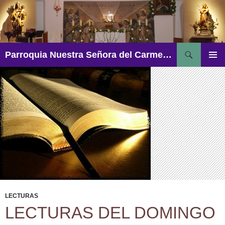
Saltar
al
contenido
Buscar
Parroquia Nuestra Señora del Carmen – Aguadulce
MENÚ
PRINCI
LECTURAS
LECTURAS DEL DOMINGO