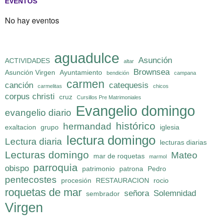
EVENTOS
No hay eventos
aguadulce
Asunción
ACTIVIDADES
altar
Brownsea
Asunción Virgen
Ayuntamiento
bendición
campana
carmen
canción
catequesis
carmelitas
chicos
corpus christi
cruz
Cursillos Pre Matrimoniales
Evangelio domingo
evangelio diario
histórico
hermandad
exaltacion
grupo
iglesia
lectura domingo
Lectura diaria
lecturas diarias
Lecturas domingo
Mateo
mar de roquetas
marmol
parroquia
obispo
patrimonio
patrona
Pedro
pentecostes
procesión
RESTAURACION
rocio
roquetas de mar
señora
Solemnidad
sembrador
Virgen