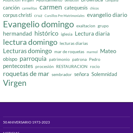
bendición
campana
carmen
canción
catequesis
carmelitas
chicos
evangelio diario
corpus christi
cruz
Cursillos Pre Matrimoniales
Evangelio domingo
exaltacion
grupo
histórico
hermandad
Lectura diaria
iglesia
lectura domingo
lecturas diarias
Lecturas domingo
Mateo
mar de roquetas
marmol
parroquia
obispo
patrimonio
patrona
Pedro
pentecostes
procesión
RESTAURACION
rocio
roquetas de mar
señora
Solemnidad
sembrador
Virgen
50 ANIVERSARIO 1973-2023