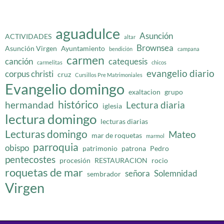
aguadulce
Asunción
ACTIVIDADES
altar
Brownsea
Asunción Virgen
Ayuntamiento
bendición
campana
carmen
canción
catequesis
carmelitas
chicos
evangelio diario
corpus christi
cruz
Cursillos Pre Matrimoniales
Evangelio domingo
exaltacion
grupo
histórico
hermandad
Lectura diaria
iglesia
lectura domingo
lecturas diarias
Lecturas domingo
Mateo
mar de roquetas
marmol
parroquia
obispo
patrimonio
patrona
Pedro
pentecostes
procesión
RESTAURACION
rocio
roquetas de mar
señora
Solemnidad
sembrador
Virgen