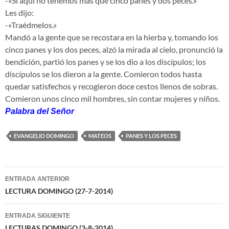
-«Si aquí no tenemos más que cinco panes y dos peces.»
Les dijo:
-«Traédmelos.»
Mandó a la gente que se recostara en la hierba y, tomando los
cinco panes y los dos peces, alzó la mirada al cielo, pronunció la
bendición, partió los panes y se los dio a los discípulos; los
discípulos se los dieron a la gente. Comieron todos hasta
quedar satisfechos y recogieron doce cestos llenos de sobras.
Comieron unos cinco mil hombres, sin contar mujeres y niños.
Palabra del Señor
EVANGELIO DOMINGO
MATEOS
PANES Y LOS PECES
Navegación
ENTRADA ANTERIOR
de
LECTURA DOMINGO (27-7-2014)
entradas
ENTRADA SIGUIENTE
LECTURAS DOMINGO (3-8-2014)