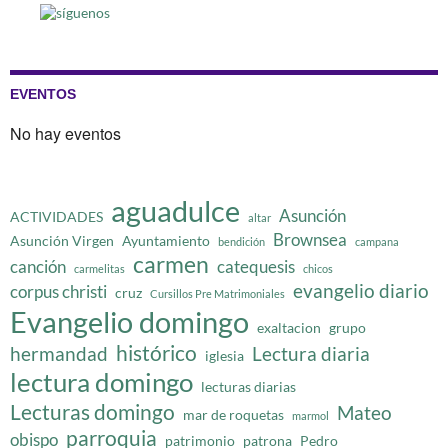
EVENTOS
No hay eventos
aguadulce
Asunción
ACTIVIDADES
altar
Brownsea
Asunción Virgen
Ayuntamiento
bendición
campana
carmen
canción
catequesis
carmelitas
chicos
evangelio diario
corpus christi
cruz
Cursillos Pre Matrimoniales
Evangelio domingo
exaltacion
grupo
histórico
hermandad
Lectura diaria
iglesia
lectura domingo
lecturas diarias
Lecturas domingo
Mateo
mar de roquetas
marmol
parroquia
obispo
patrimonio
patrona
Pedro