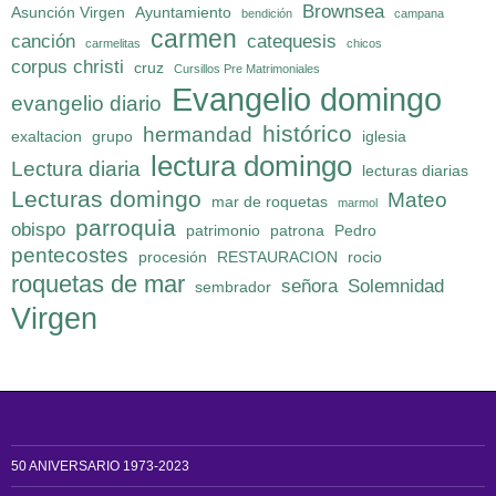
Brownsea
Asunción Virgen
Ayuntamiento
bendición
campana
carmen
canción
catequesis
carmelitas
chicos
corpus christi
cruz
Cursillos Pre Matrimoniales
Evangelio domingo
evangelio diario
histórico
hermandad
exaltacion
grupo
iglesia
lectura domingo
Lectura diaria
lecturas diarias
Lecturas domingo
Mateo
mar de roquetas
marmol
parroquia
obispo
patrimonio
patrona
Pedro
pentecostes
procesión
RESTAURACION
rocio
roquetas de mar
señora
Solemnidad
sembrador
Virgen
50 ANIVERSARIO 1973-2023