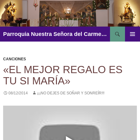
Saltar
al
contenido
Buscar
Parroquia Nuestra Señora del Carmen – Aguadulce
MENÚ
PRINCI
CANCIONES
«EL MEJOR REGALO ES
TU SI MARÍA»
08/12/2014
¡¡¡NO DEJES DE SOÑAR Y SONREÍR!!!