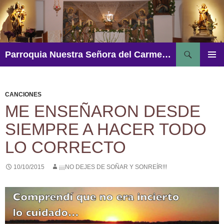
Saltar
al
contenido
Buscar
Parroquia Nuestra Señora del Carmen – Aguadulce
MENÚ
PRINCI
CANCIONES
ME ENSEÑARON DESDE
SIEMPRE A HACER TODO
LO CORRECTO
10/10/2015
¡¡¡NO DEJES DE SOÑAR Y SONREÍR!!!