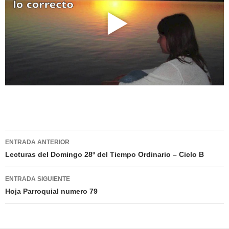
Navegación
ENTRADA ANTERIOR
de
Lecturas del Domingo 28º del Tiempo Ordinario – Ciclo B
entradas
ENTRADA SIGUIENTE
Hoja Parroquial numero 79