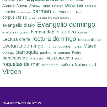
altar
Brownsea
Asunción Virgen
Ayuntamiento
bendición
campana
carmen
canción
catequesis
carmelitas
chicos
corpus christi
cruz
Cursillos Pre Matrimoniales
Evangelio domingo
evangelio diario
histórico
hermandad
exaltacion
grupo
iglesia
lectura domingo
Lectura diaria
lecturas diarias
Lecturas domingo
Mateo
mar de roquetas
marmol
parroquia
obispo
patrimonio
patrona
Pedro
pentecostes
procesión
RESTAURACION
rocio
roquetas de mar
señora
Solemnidad
sembrador
Virgen
50 ANIVERSARIO 1973-2023