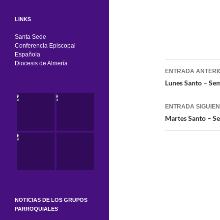
LINKS
Santa Sede
Conferencia Episcopal
Española
Navegaci
Diocesis de Almería
ENTRADA ANTERI
de
Lunes Santo – Se
entradas
ENTRADA SIGUIE
Martes Santo – S
NOTICIAS DE LOS GRUPOS
PARROQUIALES