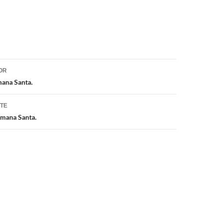
ón
OR
mana Santa.
NTE
emana Santa.