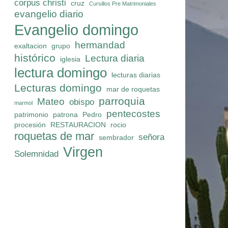
corpus christi
cruz
Cursillos Pre Matrimoniales
evangelio diario
Evangelio domingo
hermandad
exaltacion
grupo
histórico
Lectura diaria
iglesia
lectura domingo
lecturas diarias
Lecturas domingo
mar de roquetas
parroquia
Mateo
obispo
marmol
pentecostes
patrimonio
patrona
Pedro
procesión
RESTAURACION
rocio
roquetas de mar
señora
sembrador
Virgen
Solemnidad