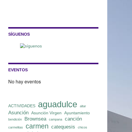
SÍGUENOS
EVENTOS
No hay eventos
aguadulce
ACTIVIDADES
altar
Asunción
Asunción Virgen
Ayuntamiento
Brownsea
canción
bendición
campana
carmen
catequesis
carmelitas
chicos