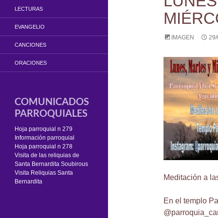
LUNES
LECTURAS
MIÉRC
EVANGELIO
IMAGEN
29/
CANCIONES
ORACIONES
COMUNICADOS
PARROQUIALES
Hoja parroquial n 279
Información parroquial
Hoja parroquial n 278
Visita de las reliquias de
Santa Bernardita Soubirous
Visita Reliquias Santa
Meditación a la
Bernardita
En el templo Pa
@parroquia_ca