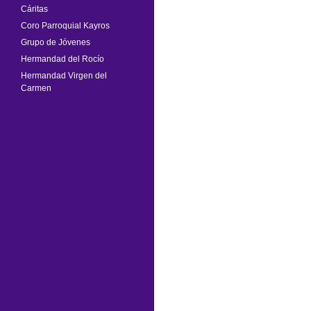
Cáritas
Coro Parroquial Kayros
Grupo de Jóvenes
Hermandad del Rocío
Hermandad Virgen del
Carmen